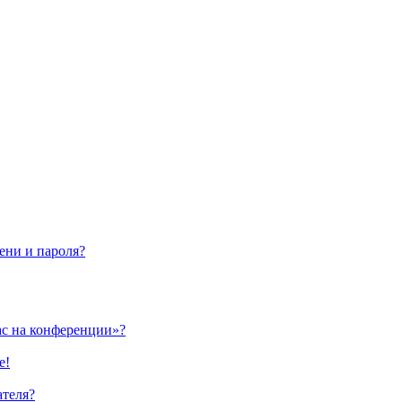
ени и пароля?
ас на конференции»?
е!
ателя?