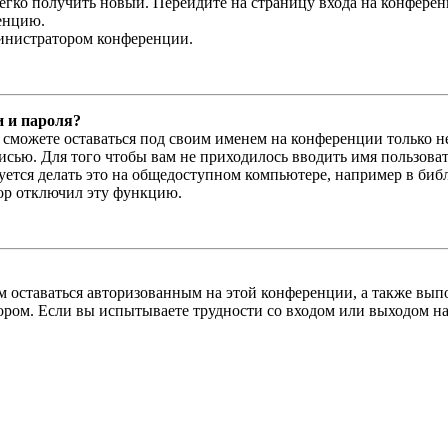
легко получить новый. Перейдите на страницу входа на конфер
енцию.
министратором конференции.
и и пароля?
ы сможете оставаться под своим именем на конференции только н
писью. Для того чтобы вам не приходилось вводить имя пользова
тся делать это на общедоступном компьютере, например в библи
тор отключил эту функцию.
вам оставаться авторизованным на этой конференции, а также в
ром. Если вы испытываете трудности со входом или выходом на