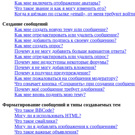
Как мне включить отображение аватары?
Что такое звание и как я могу изменить его?
Когда я щёлкаю по ссылке «email», от меня требуют войт
Создание сообщений
Как мне создать новую тему или сообщение?
Как мне отредактировать или удалить сообщение?
Как мне добавить подпись к своему сообщению?
Как мне создать опрос?
Почему я не могу добавить больше вариантов ответа?
Как мне отредактировать или удалить опрос?
Почему мне недоступны некоторые форумы?
Почему я не могу добавлять вложения?
Почему я получил предупреждение?
Как мне пожаловаться на сообщения модератору?
Что означает кнопка «Сохранить» при создании сообщен
Почему моё сообщение требует одобрения?
Как мне вновь поднять мою тему?
Форматирование сообщений и типы создаваемых тем
Что такое BBCode?
Могу ли я использовать HTML?
Что такое смайлики?
Могу ли я добавлять изображения к сообщениям?
Что такое важные объявления?