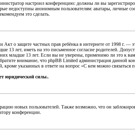
администратор настроил конференцию: должны ли вы зарегистриро
рые недоступны анонимным пользователям: аватары, личные сообщ
екомендуем это сделать.
, или Акт о защите частных прав ребёнка в интернете от 1998 г.
е 13 лет, иметь на это письменное согласие родителей. Допус
х младше 13 лет. Если вы не уверены, применимо ли это к вам
Обратите внимание, что phpBB Limited администрация данной к
, кроме указанных в ответе на вопрос «С кем можно связаться 
ет юридической силы.
.
цию новых пользователей. Также возможно, что он заблокирова
ратору конференции.