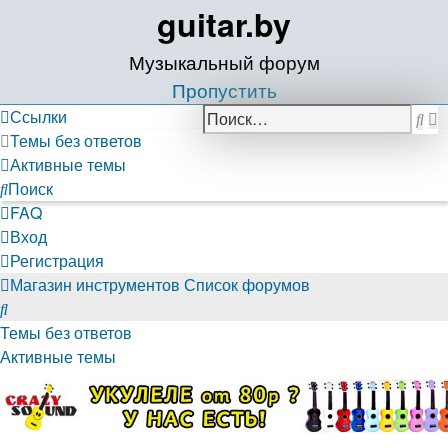
guitar.by
Музыкальный форум
Пропустить
Р
Ссылки
По
п
Темы без ответов
Активные темы
Поиск
FAQ
Вход
Регистрация
Магазин инструментов
Список форумов
Поиск
Темы без ответов
Активные темы