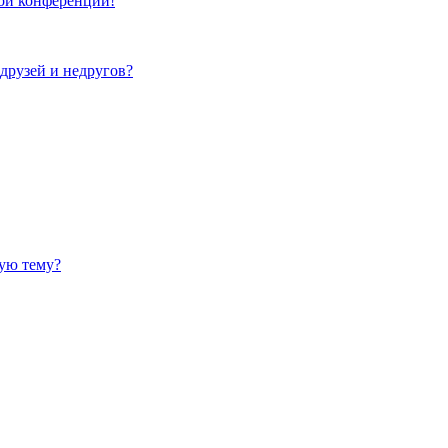
той конференции!
 друзей и недругов?
ную тему?