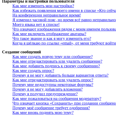
Параметры и настройки пользователя
Как мне изменить мои настройки?
Как избежать появления моего имени в списке «Кто сейч
На конференции неправильное время!
Я изменил часовой пояс, но время всё равно неправильно
Моего языка нет в списке!
Что означают изображения рядом с моим именем пользов
Как мне включить отображение аватары?
Что такое звание и как я могу изменить его?
Когда я щёлкаю по ссылке «email», от меня требуют войт
Создание сообщений
Как мне создать новую тему или сообщение?
Как мне отредактировать или удалить сообщение?
Как мне добавить подпись к своему сообщению?
Как мне создать опрос?
Почему я не могу добавить больше вариантов ответа?
Как мне отредактировать или удалить опрос?
Почему мне недоступны некоторые форумы?
Почему я не могу добавлять вложения?
Почему я получил предупреждение?
Как мне пожаловаться на сообщения модератору?
Что означает кнопка «Сохранить» при создании сообщен
Почему моё сообщение требует одобрения?
Как мне вновь поднять мою тему?