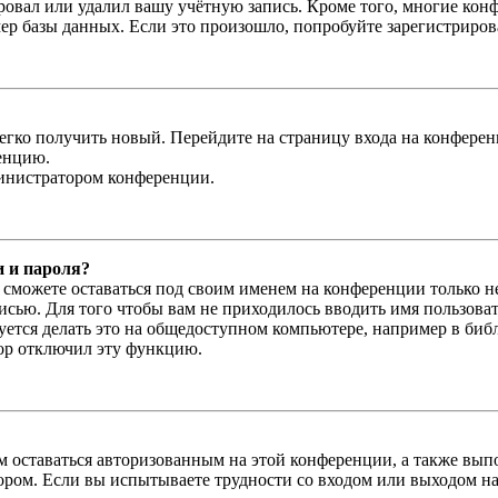
овал или удалил вашу учётную запись. Кроме того, многие кон
р базы данных. Если это произошло, попробуйте зарегистрироват
легко получить новый. Перейдите на страницу входа на конфер
енцию.
министратором конференции.
и и пароля?
ы сможете оставаться под своим именем на конференции только н
писью. Для того чтобы вам не приходилось вводить имя пользова
тся делать это на общедоступном компьютере, например в библи
тор отключил эту функцию.
вам оставаться авторизованным на этой конференции, а также в
ром. Если вы испытываете трудности со входом или выходом на