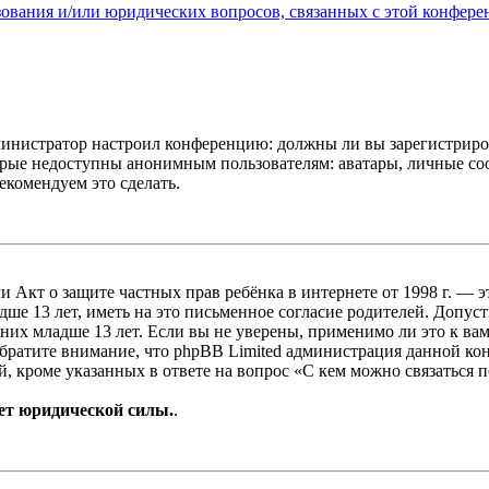
зования и/или юридических вопросов, связанных с этой конфере
администратор настроил конференцию: должны ли вы зарегистриро
рые недоступны анонимным пользователям: аватары, личные сообщ
екомендуем это сделать.
, или Акт о защите частных прав ребёнка в интернете от 1998 г.
е 13 лет, иметь на это письменное согласие родителей. Допус
х младше 13 лет. Если вы не уверены, применимо ли это к вам
Обратите внимание, что phpBB Limited администрация данной к
, кроме указанных в ответе на вопрос «С кем можно связаться 
ет юридической силы.
.