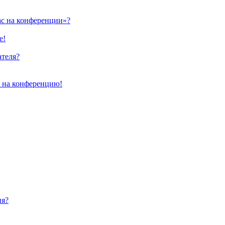
ас на конференции»?
е!
ателя?
и на конференцию!
ия?