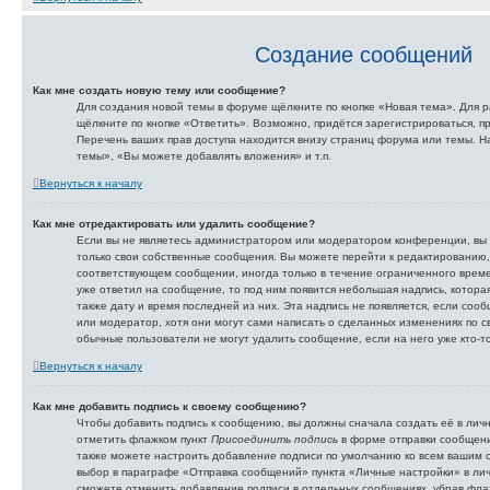
Создание сообщений
Как мне создать новую тему или сообщение?
Для создания новой темы в форуме щёлкните по кнопке «Новая тема». Для
щёлкните по кнопке «Ответить». Возможно, придётся зарегистрироваться, 
Перечень ваших прав доступа находится внизу страниц форума или темы. 
темы», «Вы можете добавлять вложения» и т.п.
Вернуться к началу
Как мне отредактировать или удалить сообщение?
Если вы не являетесь администратором или модератором конференции, вы 
только свои собственные сообщения. Вы можете перейти к редактированию,
соответствующем сообщении, иногда только в течение ограниченного времен
уже ответил на сообщение, то под ним появится небольшая надпись, которая
также дату и время последней из них. Эта надпись не появляется, если со
или модератор, хотя они могут сами написать о сделанных изменениях по с
обычные пользователи не могут удалить сообщение, если на него уже кто-то
Вернуться к началу
Как мне добавить подпись к своему сообщению?
Чтобы добавить подпись к сообщению, вы должны сначала создать её в лич
отметить флажком пункт
Присоединить подпись
в форме отправки сообщени
также можете настроить добавление подписи по умолчанию ко всем вашим 
выбор в параграфе «Отправка сообщений» пункта «Личные настройки» в лич
сможете отменить добавление подписи в отдельных сообщениях, убрав фл