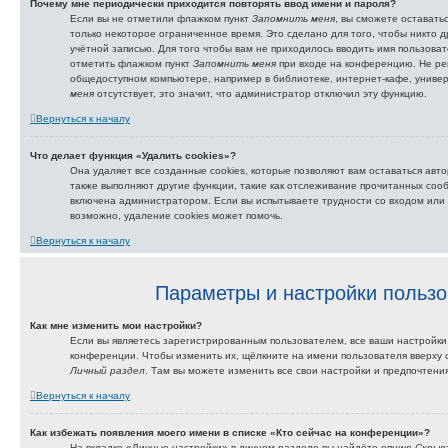
Почему мне периодически приходится повторять ввод имени и пароля?
Если вы не отметили флажком пункт
Запомнить меня
, вы сможете остават
только некоторое ограниченное время. Это сделано для того, чтобы никто д
учётной записью. Для того чтобы вам не приходилось вводить имя пользова
отметить флажком пункт
Запомнить меня
при входе на конференцию. Не ре
общедоступном компьютере, например в библиотеке, интернет-кафе, универс
меня
отсутствует, это значит, что администратор отключил эту функцию.
Вернуться к началу
Что делает функция «Удалить cookies»?
Она удаляет все созданные cookies, которые позволяют вам оставаться авт
также выполняют другие функции, такие как отслеживание прочитанных соо
включена администратором. Если вы испытываете трудности со входом или
возможно, удаление cookies может помочь.
Вернуться к началу
Параметры и настройки пользо
Как мне изменить мои настройки?
Если вы являетесь зарегистрированным пользователем, все ваши настройки
конференции. Чтобы изменить их, щёлкните на имени пользователя вверху 
Личный раздел
. Там вы можете изменить все свои настройки и предпочтения
Вернуться к началу
Как избежать появления моего имени в списке «Кто сейчас на конференции»?
На вкладке «Личные настройки» в личном разделе вы найдёте опцию
Скрыв