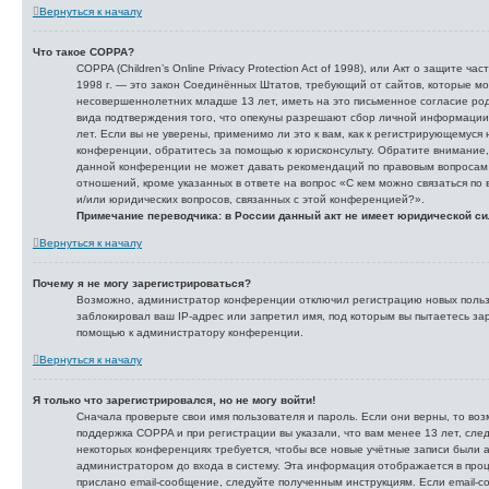
Вернуться к началу
Что такое COPPA?
COPPA (Children’s Online Privacy Protection Act of 1998), или Акт о защите ч
1998 г. — это закон Соединённых Штатов, требующий от сайтов, которые м
несовершеннолетних младше 13 лет, иметь на это письменное согласие ро
вида подтверждения того, что опекуны разрешают сбор личной информаци
лет. Если вы не уверены, применимо ли это к вам, как к регистрирующемуся
конференции, обратитесь за помощью к юрисконсульту. Обратите внимание,
данной конференции не может давать рекомендаций по правовым вопросам 
отношений, кроме указанных в ответе на вопрос «С кем можно связаться по
и/или юридических вопросов, связанных с этой конференцией?».
Примечание переводчика: в России данный акт не имеет юридической с
Вернуться к началу
Почему я не могу зарегистрироваться?
Возможно, администратор конференции отключил регистрацию новых польз
заблокировал ваш IP-адрес или запретил имя, под которым вы пытаетесь за
помощью к администратору конференции.
Вернуться к началу
Я только что зарегистрировался, но не могу войти!
Сначала проверьте свои имя пользователя и пароль. Если они верны, то во
поддержка COPPA и при регистрации вы указали, что вам менее 13 лет, сле
некоторых конференциях требуется, чтобы все новые учётные записи были 
администратором до входа в систему. Эта информация отображается в проц
прислано email-сообщение, следуйте полученным инструкциям. Если email-с