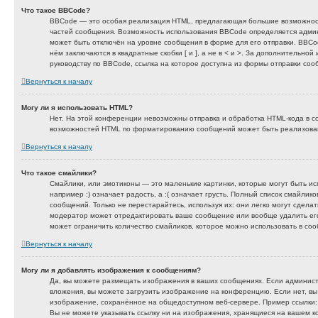
Что такое BBCode?
BBCode — это особая реализация HTML, предлагающая большие возможно
частей сообщения. Возможность использования BBCode определяется адми
может быть отключён на уровне сообщения в форме для его отправки. BBCod
нём заключаются в квадратные скобки [ и ], а не в < и >. За дополнительн
руководству по BBCode, ссылка на которое доступна из формы отправки соо
Вернуться к началу
Могу ли я использовать HTML?
Нет. На этой конференции невозможны отправка и обработка HTML-кода в с
возможностей HTML по форматированию сообщений может быть реализова
Вернуться к началу
Что такое смайлики?
Смайлики, или эмотиконы — это маленькие картинки, которые могут быть ис
например :) означает радость, а :( означает грусть. Полный список смайли
сообщений. Только не перестарайтесь, используя их: они легко могут сдел
модератор может отредактировать ваше сообщение или вообще удалить ег
может ограничить количество смайликов, которое можно использовать в со
Вернуться к началу
Могу ли я добавлять изображения к сообщениям?
Да, вы можете размещать изображения в ваших сообщениях. Если админис
вложения, вы можете загрузить изображение на конференцию. Если нет, вы
изображение, сохранённое на общедоступном веб-сервере. Пример ссылки: htt
Вы не можете указывать ссылку ни на изображения, хранящиеся на вашем ко