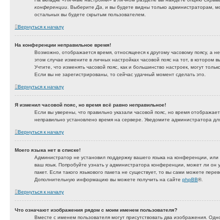
конференции
. Выберите
Да
, и вы будете видны только администраторам, м
остальных вы будете скрытым пользователем.
Вернуться к началу
На конференции неправильное время!
Возможно, отображается время, относящееся к другому часовому поясу, а не 
этом случае измените в личных настройках часовой пояс на тот, в котором вы
Учтите, что изменять часовой пояс, как и большинство настроек, могут толь
Если вы не зарегистрированы, то сейчас удачный момент сделать это.
Вернуться к началу
Я изменил часовой пояс, но время всё равно неправильное!
Если вы уверены, что правильно указали часовой пояс, но время отображает
неправильно установлено время на сервере. Уведомите администратора дл
Вернуться к началу
Моего языка нет в списке!
Администратор не установил поддержку вашего языка на конференции, или 
ваш язык. Попробуйте узнать у администратора конференции, может ли он 
пакет. Если такого языкового пакета не существует, то вы сами можете пере
Дополнительную информацию вы можете получить на сайте
phpBB
®.
Вернуться к началу
Что означают изображения рядом с моим именем пользователя?
Вместе с именем пользователя могут присутствовать два изображения. Одно