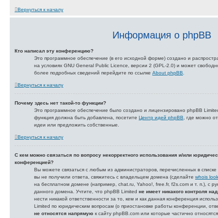
Вернуться к началу
Информация о phpBB
Кто написал эту конференцию?
Это программное обеспечение (в его исходной форме) создано и распрост
на условиях GNU General Public Licence, версии 2 (GPL-2.0) и может свобод
более подробных сведений перейдите по ссылке
About phpBB
.
Вернуться к началу
Почему здесь нет такой-то функции?
Это программное обеспечение было создано и лицензировано phpBB Limited.
функция должна быть добавлена, посетите
Центр идей phpBB
, где можно о
идеи или предложить собственные.
Вернуться к началу
С кем можно связаться по вопросу некорректного использования и/или юридичес
конференцией?
Вы можете связаться с любым из администраторов, перечисленных в списке
вы не получили ответа, свяжитесь с владельцем домена (сделайте
whois loo
на бесплатном домене (например, chat.ru, Yahoo!, free.fr, f2s.com и т. п.), с
данного домена. Учтите, что phpBB Limited
не имеет никакого контроля на
нести никакой ответственности за то, кем и как данная конференция исполь
Limited по юридическим вопросам (о приостановке работы конференции, ответ
не относятся напрямую
к сайту phpBB.com или которые частично относятс