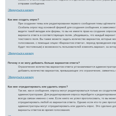
отправки сообщения.
Вернуться к началу
Как мне создать опрос?
При создании темы или редактировании первого сообщения темы щёлкните 
Создать опрос
под основной формой для создания сообщения, в зависимост
видите такой вкладки или формы, то вы не имеете прав на создание опросов
варианта ответа в соответствующих полях, убедившись, что каждый вариант
текстового поля. Вы также можете задать количество вариантов, которые мо
голосовании, с помощью опции «Вариантов ответа», период проведения опрос
будет постоянным) и возможность пользователей изменять вариант, за кото
Вернуться к началу
Почему я не могу добавить больше вариантов ответа?
Ограничение количества вариантов ответа устанавливается администратор
добавить количество вариантов, превышающее это ограничение, свяжитесь
Вернуться к началу
Как мне отредактировать или удалить опрос?
Так же, как и сообщения, опросы могут редактироваться только их создате
администраторами. Для редактирования опроса перейдите к редактировани
всегда связан именно с ним. Если никто не успел проголосовать, то вы мож
отредактировать любой из вариантов ответа. Однако если кто-то уже прого
администраторы могут отредактировать или удалить опрос. Это сделано для
варианты ответов во время голосования.