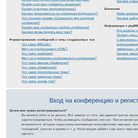
Как мне отказ
Почему я не могу добавлять вложения?
Почему я получил предупреждение?
Вложения
Как мне пожаловаться на сообщения модератору?
Какие вложен
Что означает кнопка «Сохранить» при создании
Как мне найт
сообщения?
Информация о phpBB
Почему моё сообщение требует одобрения?
Кто написал 
Как мне вновь поднять мою тему?
Почему здесь 
Форматирование сообщений и типы создаваемых тем
С кем можно с
Что такое BBCode?
использования
Могу ли я использовать HTML?
связанных с 
Что такое смайлики?
Как мне связ
Могу ли я добавлять изображения к сообщениям?
конференции
Что такое важные объявления?
Что такое объявления?
Что такое прилепленные темы?
Что такое закрытые темы?
Что такое значки тем?
Вход на конференцию и регис
Зачем мне нужно регистрироваться?
Вы можете этого и не делать. Всё зависит от того, как администратор нас
зарегистрироваться, чтобы размещать сообщения, или нет. Тем не менее р
возможности, которые недоступны анонимным пользователям: аватары, личн
сообщений, участие в группах и т. д. Регистрация займёт у вас всего пару м
сделать.