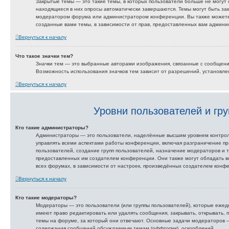
Закрытые темы — это такие темы, в которых пользователи больше не могут 
находящиеся в них опросы автоматически завершаются. Темы могут быть за
модератором форума или администратором конференции. Вы также можете
созданные вами темы, в зависимости от прав, предоставленных вам админ
Вернуться к началу
Что такое значки тем?
Значки тем — это выбранные авторами изображения, связанные с сообщен
Возможность использования значков тем зависит от разрешений, установл
Вернуться к началу
Уровни пользователей и гр
Кто такие администраторы?
Администраторы — это пользователи, наделённые высшим уровнем контрол
управлять всеми аспектами работы конференции, включая разграничение пр
пользователей, создание групп пользователей, назначение модераторов и т. 
предоставленных им создателем конференции. Они также могут обладать 
всех форумах, в зависимости от настроек, произведённых создателем конф
Вернуться к началу
Кто такие модераторы?
Модераторы — это пользователи (или группы пользователей), которые еже
имеют право редактировать или удалять сообщения, закрывать, открывать, 
темы на форуме, за который они отвечают. Основные задачи модераторов —
содержания сообщений обсуждаемым темам (оффтопик), оскорблений.