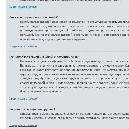
Вернуться к началу
Что такое группы пользователей?
Группы пользователей разбивают сообщество на структурные части, управ
конференции. Каждый пользователь может состоять в нескольких группах, и
индивидуальные права доступа. Это облегчает администраторам назначени
большому количеству пользователей, например, изменение модераторских 
пользователям доступа к приватным форумам.
Вернуться к началу
Где находятся группы и как мне вступить в них?
Вы можете получить информацию обо всех существующих группах по ссылке
Если вы хотите вступить в одну из них, нажмите соответствующую кнопку. О
Некоторые могут требовать одобрения для вступления в них, могут быть за
группа общедоступна, то вы можете запросить членство в ней, щёлкнув по с
требуется одобрение на участие в группе, вы можете отправить запрос на в
соответствующей кнопке. Лидер группы должен будет одобрить ваше участие
хотите присоединиться. Пожалуйста, не беспокойте лидера группы, если он 
быть для этого свои причины.
Вернуться к началу
Как мне стать лидером группы?
Лидеры групп обычно назначаются при их создании администраторами конф
создании группы, сначала свяжитесь с администратором; попробуйте отпра
Вернуться к началу