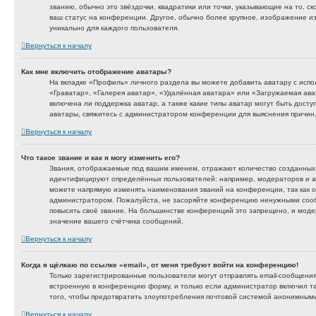
званию, обычно это звёздочки, квадратики или точки, указывающие на то, с
ваш статус на конференции. Другое, обычно более крупное, изображение из
уникально для каждого пользователя.
Вернуться к началу
Как мне включить отображение аватары?
На вкладке «Профиль» личного раздела вы можете добавить аватару с исп
«Граватар», «Галерея аватар», «Удалённая аватара» или «Загружаемая ава
включена ли поддержка аватар, а также какие типы аватар могут быть досту
аватары, свяжитесь с администратором конференции для выяснения причин
Вернуться к началу
Что такое звание и как я могу изменить его?
Звания, отображаемые под вашим именем, отражают количество созданных
идентифицируют определённых пользователей: например, модераторов и а
можете напрямую изменять наименования званий на конференции, так как 
администратором. Пожалуйста, не засоряйте конференцию ненужными сооб
повысить своё звание. На большинстве конференций это запрещено, и мод
значение вашего счётчика сообщений.
Вернуться к началу
Когда я щёлкаю по ссылке «email», от меня требуют войти на конференцию!
Только зарегистрированные пользователи могут отправлять email-сообщени
встроенную в конференцию форму, и только если администратор включил т
того, чтобы предотвратить злоупотребления почтовой системой анонимным
Вернуться к началу