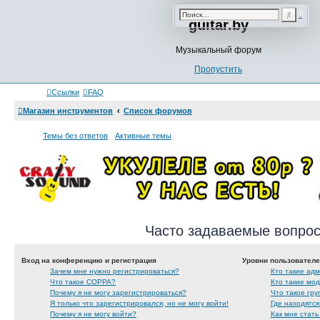
Р
П
guitar.by
а
о
с
и
ш
с
Музыкальный форум
и
к
р
Пропустить
е
н
Ссылки
FAQ
н
ы
Магазин инструментов
Список форумов
й
п
Темы без ответов
Активные темы
о
и
с
к
Часто задаваемые вопро
Вход на конференцию и регистрация
Уровни пользователе
Зачем мне нужно регистрироваться?
Кто такие ад
Что такое COPPA?
Кто такие мо
Почему я не могу зарегистрироваться?
Что такое гру
Я только что зарегистрировался, но не могу войти!
Где находятся
Почему я не могу войти?
Как мне стать