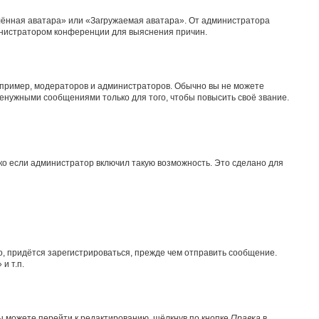
лённая аватара» или «Загружаемая аватара». От администратора
дминистратором конференции для выяснения причин.
пример, модераторов и администраторов. Обычно вы не можете
енужными сообщениями только для того, чтобы повысить своё звание.
ко если администратор включил такую возможность. Это сделано для
, придётся зарегистрироваться, прежде чем отправить сообщение.
и т.п.
ы можете перейти к редактированию, щёлкнув по кнопке
Правка
в