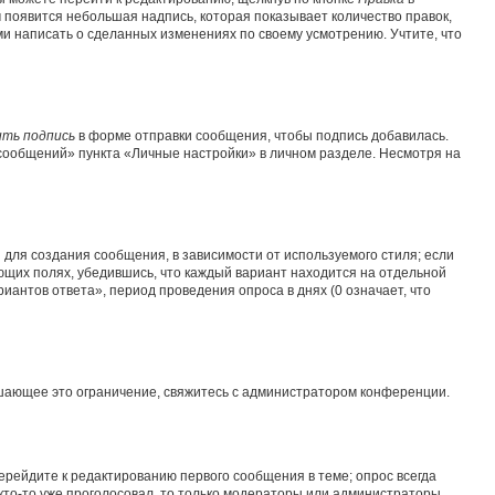
м появится небольшая надпись, которая показывает количество правок,
ми написать о сделанных изменениях по своему усмотрению. Учтите, что
ть подпись
в форме отправки сообщения, чтобы подпись добавилась.
сообщений» пункта «Личные настройки» в личном разделе. Несмотря на
для создания сообщения, в зависимости от используемого стиля; если
ующих полях, убедившись, что каждый вариант находится на отдельной
иантов ответа», период проведения опроса в днях (0 означает, что
шающее это ограничение, свяжитесь с администратором конференции.
ерейдите к редактированию первого сообщения в теме; опрос всегда
 кто-то уже проголосовал, то только модераторы или администраторы