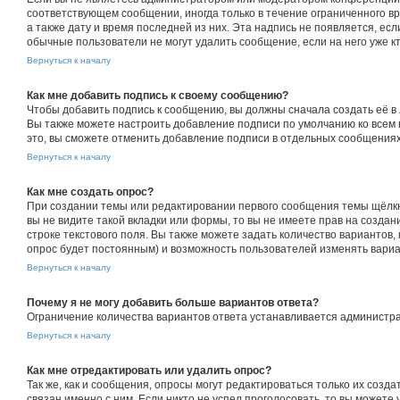
соответствующем сообщении, иногда только в течение ограниченного вр
а также дату и время последней из них. Эта надпись не появляется, е
обычные пользователи не могут удалить сообщение, если на него уже кт
Вернуться к началу
Как мне добавить подпись к своему сообщению?
Чтобы добавить подпись к сообщению, вы должны сначала создать её в
Вы также можете настроить добавление подписи по умолчанию ко всем
это, вы сможете отменить добавление подписи в отдельных сообщения
Вернуться к началу
Как мне создать опрос?
При создании темы или редактировании первого сообщения темы щёлкн
вы не видите такой вкладки или формы, то вы не имеете прав на создан
строке текстового поля. Вы также можете задать количество вариантов,
опрос будет постоянным) и возможность пользователей изменять вариан
Вернуться к началу
Почему я не могу добавить больше вариантов ответа?
Ограничение количества вариантов ответа устанавливается администр
Вернуться к началу
Как мне отредактировать или удалить опрос?
Так же, как и сообщения, опросы могут редактироваться только их соз
связан именно с ним. Если никто не успел проголосовать, то вы можете