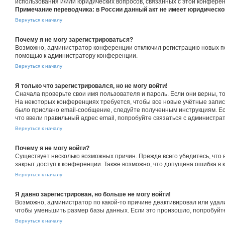
использования и/или юридических вопросов, связанных с этой конфере
Примечание переводчика: в России данный акт не имеет юридическо
Вернуться к началу
Почему я не могу зарегистрироваться?
Возможно, администратор конференции отключил регистрацию новых пол
помощью к администратору конференции.
Вернуться к началу
Я только что зарегистрировался, но не могу войти!
Сначала проверьте свои имя пользователя и пароль. Если они верны, т
На некоторых конференциях требуется, чтобы все новые учётные запис
было прислано email-сообщение, следуйте полученным инструкциям. Есл
что ввели правильный адрес email, попробуйте связаться с администра
Вернуться к началу
Почему я не могу войти?
Существует несколько возможных причин. Прежде всего убедитесь, что 
закрыт доступ к конференции. Также возможно, что допущена ошибка в
Вернуться к началу
Я давно зарегистрирован, но больше не могу войти!
Возможно, администратор по какой-то причине деактивировал или удал
чтобы уменьшить размер базы данных. Если это произошло, попробуйте 
Вернуться к началу