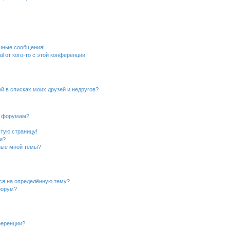
чные сообщения!
l от кого-то с этой конференции!
й в списках моих друзей и недругов?
и форумам?
стую страницу!
и?
ные мной темы?
ься на определённую тему?
форум?
ференции?