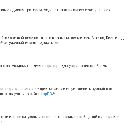
 только администраторам, модераторам и самому себе. Для всех
ках часовой пояс на тот, в котором вы находитесь: Москва, Киев и т. д.
ейчас удачный момент сделать это.
сервере. Уведомите администратора для устранения проблемы.
министратора конференции, может ли он установить нужный вам
жете получить на сайте
phpBB
®.
тики или точки, указывающие на то, сколько сообщений вы оставили,
ля.