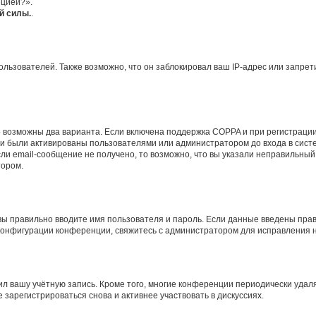
нцией?».
й силы.
.
ьзователей. Также возможно, что он заблокировал ваш IP-адрес или запрети
о возможны два варианта. Если включена поддержка COPPA и при регистрации 
и были активированы пользователями или администратором до входа в систе
и email-сообщение не получено, то возможно, что вы указали неправильный 
тором.
вы правильно вводите имя пользователя и пароль. Если данные введены прав
 конфигурации конференции, свяжитесь с администратором для исправления н
ил вашу учётную запись. Кроме того, многие конференции периодически уда
зарегистрироваться снова и активнее участвовать в дискуссиях.