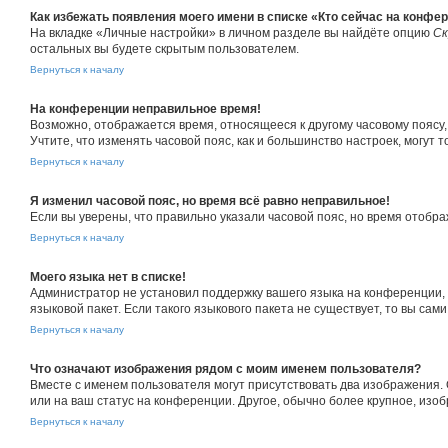
Как избежать появления моего имени в списке «Кто сейчас на конфе
На вкладке «Личные настройки» в личном разделе вы найдёте опцию
Ск
остальных вы будете скрытым пользователем.
Вернуться к началу
На конференции неправильное время!
Возможно, отображается время, относящееся к другому часовому поясу, а 
Учтите, что изменять часовой пояс, как и большинство настроек, могут
Вернуться к началу
Я изменил часовой пояс, но время всё равно неправильное!
Если вы уверены, что правильно указали часовой пояс, но время отоб
Вернуться к началу
Моего языка нет в списке!
Администратор не установил поддержку вашего языка на конференции, 
языковой пакет. Если такого языкового пакета не существует, то вы с
Вернуться к началу
Что означают изображения рядом с моим именем пользователя?
Вместе с именем пользователя могут присутствовать два изображения. О
или на ваш статус на конференции. Другое, обычно более крупное, изо
Вернуться к началу