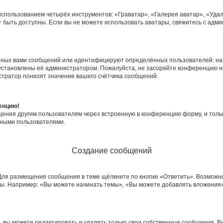
использованием четырёх инструментов: «Граватар», «Галерея аватар», «Уда
гут быть доступны. Если вы не можете использовать аватары, свяжитесь с а
нных вами сообщений или идентифицируют определённых пользователей: на
установлены её администратором. Пожалуйста, не засоряйте конференцию н
тратор понизят значение вашего счётчика сообщений.
ренцию!
щения другим пользователям через встроенную в конференцию форму, и толь
мными пользователями.
Создание сообщений
Для размещения сообщения в теме щёлкните по кнопке «Ответить». Возможно
ы. Например: «Вы можете начинать темы», «Вы можете добавлять вложения» 
вы можете редактировать и удалять только свои собственные сообщения. В