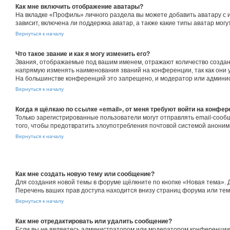
Как мне включить отображение аватары?
На вкладке «Профиль» личного раздела вы можете добавить аватару с 
зависит, включена ли поддержка аватар, а также какие типы аватар мо
Вернуться к началу
Что такое звание и как я могу изменить его?
Звания, отображаемые под вашим именем, отражают количество созда
напрямую изменять наименования званий на конференции, так как они 
На большинстве конференций это запрещено, и модератор или админис
Вернуться к началу
Когда я щёлкаю по ссылке «email», от меня требуют войти на конфе
Только зарегистрированные пользователи могут отправлять email-сооб
того, чтобы предотвратить злоупотребления почтовой системой анони
Вернуться к началу
Как мне создать новую тему или сообщение?
Для создания новой темы в форуме щёлкните по кнопке «Новая тема». 
Перечень ваших прав доступа находится внизу страниц форума или тем
Вернуться к началу
Как мне отредактировать или удалить сообщение?
Если вы не являетесь администратором или модератором конференции, 