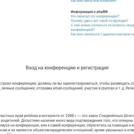
Как мне найти мои вложения?
Информация о phpBB
Кто написал эту конференцию?
Почему здесь нет такой-то функции?
С кем можно связаться по вопросу неко
конференцией?
Как мне связаться с администратором 
Вход на конференцию и регистрация
 настроил конференцию: должны ли вы зарегистрироваться, чтобы размещать 
чные сообщения, отправка email-сообщений, участие в группах и т. д. Регис
ащите частных прав ребёнка в интернете от 1998 г. — это закон Соединённых Ш
е родителей. Допустимо наличие иного вида подтверждения того, что опек
ющемуся на конференции, или к самой конференции, обратитесь за помощью к 
ам и не является объектом юридических отношений, кроме указанных в ответ