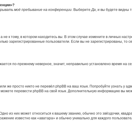
ренции»?
рывать моё пребывание на конференции
. Выберите
Да
, и вы будете видны
не к тому, в котором находитесь вы. В этом случае измените в личных настрой
 только зарегистрированные пользователи. Если вы не зарегистрированы, то с
ражается по-прежнему неверное, значит, неправильно установлено время на 
или же просто никто не перевёл phpBB на ваш язык. Попробуйте узнать у ад
ами можете перевести phpBB на свой язык. Дополнительную информацию вы мо
дно из них может относиться к вашему званию, обычно это звёздочки, квадра
бражение известно как «аватара» и обычно уникально для каждого пользовате