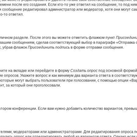
емени после его создания. Если кто-то уже ответил на сообщение, то под ни
сли сообщение редактировал администратор или модератор, хотя они могут са
о-то ответил.
 личном разделе. После этого вы можете отметить флажком пункт
Присоедини
 вашим сообщениям, сделав соответствующий выбор в параграфе «Отправка 
х, убрав флажок
Присоединить подпись
в форме отправки сообщения.
ите на вкладке или перейдите в форму
Создать опрос
под основной формой 
ие опросов. Укажите вопрос и как минимум два варианта ответа в соответств
 которые могут выбрать пользователи при голосовании, с помощью опции «Вар
т, за который они проголосовали.
атором конференции. Если вам нужно добавить количество вариантов, превы
дателями, модераторами или администраторами. Для редактирования опроса п
 удалить опрос или отредактировать любой из вариантов ответа. Однако если