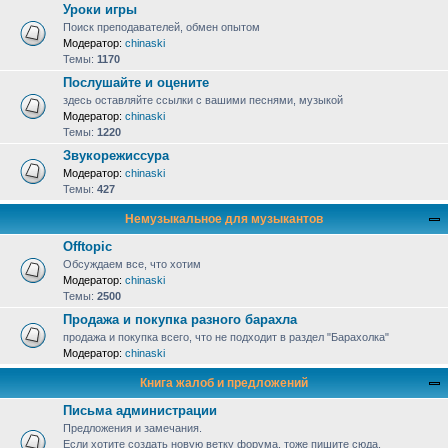
Уроки игры
Поиск преподавателей, обмен опытом
Модератор:
chinaski
Темы:
1170
Послушайте и оцените
здесь оставляйте ссылки с вашими песнями, музыкой
Модератор:
chinaski
Темы:
1220
Звукорежиссура
Модератор:
chinaski
Темы:
427
Немузыкальное для музыкантов
Offtopic
Обсуждаем все, что хотим
Модератор:
chinaski
Темы:
2500
Продажа и покупка разного барахла
продажа и покупка всего, что не подходит в раздел "Барахолка"
Модератор:
chinaski
Книга жалоб и предложений
Письма администрации
Предложения и замечания.
Если хотите создать новую ветку форума, тоже пишите сюда.