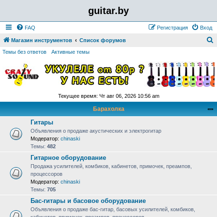
guitar.by
FAQ
Регистрация
Вход
Магазин инструментов
Список форумов
о
Темы без ответов
Активные темы
и
с
к
Текущее время: Чт авг 06, 2026 10:56 am
Барахолка
Гитары
Объявления о продаже акустических и электрогитар
Модератор:
chinaski
Темы:
482
Гитарное оборудование
Продажа усилителей, комбиков, кабинетов, примочек, преампов,
процессоров
Модератор:
chinaski
Темы:
705
Бас-гитары и басовое оборудование
Объявления о продаже бас-гитар, басовых усилителей, комбиков,