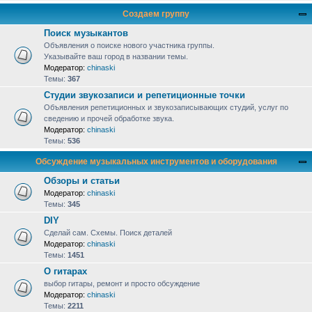
Создаем группу
Поиск музыкантов
Объявления о поиске нового участника группы.
Указывайте ваш город в названии темы.
Модератор:
chinaski
Темы:
367
Студии звукозаписи и репетиционные точки
Объявления репетиционных и звукозаписывающих студий, услуг по
сведению и прочей обработке звука.
Модератор:
chinaski
Темы:
536
Обсуждение музыкальных инструментов и оборудования
Обзоры и статьи
Модератор:
chinaski
Темы:
345
DIY
Сделай сам. Схемы. Поиск деталей
Модератор:
chinaski
Темы:
1451
О гитарах
выбор гитары, ремонт и просто обсуждение
Модератор:
chinaski
Темы:
2211