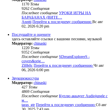
1170
Темы
9262
Сообщения
Последнее сообщение
УРОКИ ИГРЫ НА
БАРАБАНАХ (ВИТЕ…
Anntti
Перейти к последнему сообщению
Вс авг
02, 2026 6:20 pm
Послушайте и оцените
здесь оставляйте ссылки с вашими песнями, музыкой
Модератор:
chinaski
1220
Темы
9352
Сообщения
Последнее сообщение
SDreamExplorerS -
covers&orig…
Zl0b0c
Перейти к последнему сообщению
Чт авг
06, 2026 6:00 pm
Звукорежиссура
Модератор:
chinaski
427
Темы
4869
Сообщения
Последнее сообщение
Куплю аккаунт Audiojungle с
м…
taras_gtr
Перейти к последнему сообщению
Сб авг
30, 2025 7:43 pm