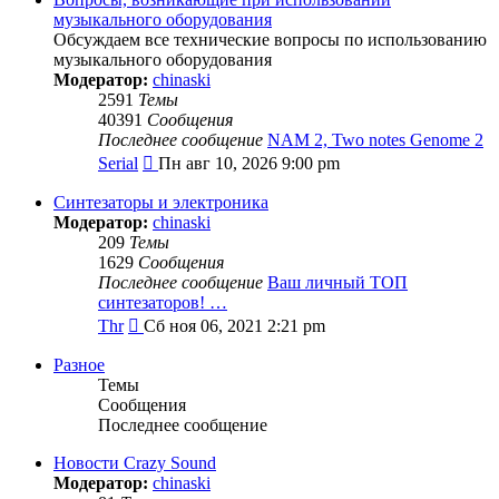
сообщению
музыкального оборудования
Обсуждаем все технические вопросы по использованию
музыкального оборудования
Модератор:
chinaski
2591
Темы
40391
Сообщения
Последнее сообщение
NAM 2, Two notes Genome 2
Перейти
Serial
Пн авг 10, 2026 9:00 pm
к
последнему
Синтезаторы и электроника
сообщению
Модератор:
chinaski
209
Темы
1629
Сообщения
Последнее сообщение
Ваш личный ТОП
синтезаторов! …
Перейти
Thr
Сб ноя 06, 2021 2:21 pm
к
последнему
Разное
сообщению
Темы
Сообщения
Последнее сообщение
Новости Crazy Sound
Модератор:
chinaski