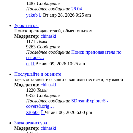
1487
Сообщения
Последнее сообщение
28.04
Перейти
yakub
Вт апр 28, 2026 9:25 am
к
последнему
Уроки игры
сообщению
Поиск преподавателей, обмен опытом
Модератор:
chinaski
1171
Темы
9263
Сообщения
Последнее сообщение
Поиск преподавателя по
гитаре…
Перейти
н.
Вс авг 09, 2026 10:25 am
к
последнему
Послушайте и оцените
сообщению
здесь оставляйте ссылки с вашими песнями, музыкой
Модератор:
chinaski
1220
Темы
9352
Сообщения
Последнее сообщение
SDreamExplorerS -
covers&orig…
Перейти
Zl0b0c
Чт авг 06, 2026 6:00 pm
к
последнему
Звукорежиссура
сообщению
Модератор:
chinaski