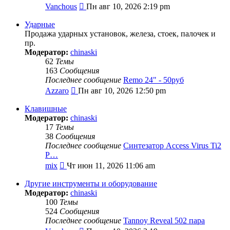
Перейти
Vanchous
Пн авг 10, 2026 2:19 pm
к
последнему
Ударные
сообщению
Продажа ударных установок, железа, стоек, палочек и
пр.
Модератор:
chinaski
62
Темы
163
Сообщения
Последнее сообщение
Remo 24" - 50pyб
Перейти
Azzaro
Пн авг 10, 2026 12:50 pm
к
последнему
Клавишные
сообщению
Модератор:
chinaski
17
Темы
38
Сообщения
Последнее сообщение
Синтезатор Access Virus Ti2
P…
Перейти
mix
Чт июн 11, 2026 11:06 am
к
последнему
Другие инструменты и оборудование
сообщению
Модератор:
chinaski
100
Темы
524
Сообщения
Последнее сообщение
Tannoy Reveal 502 пара
Перейти