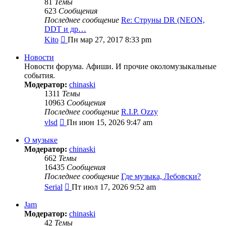
81
Темы
623
Сообщения
Последнее сообщение
Re: Струны DR (NEON,
DDT и др…
Перейти
Kito
Пн мар 27, 2017 8:33 pm
к
последнему
Новости
сообщению
Новости форума. Афиши. И прочие околомузыкальные
события.
Модератор:
chinaski
1311
Темы
10963
Сообщения
Последнее сообщение
R.I.P. Ozzy
Перейти
vlsd
Пн июн 15, 2026 9:47 am
к
последнему
О музыке
сообщению
Модератор:
chinaski
662
Темы
16435
Сообщения
Последнее сообщение
Где музыка, Лебовски?
Перейти
Serial
Пт июл 17, 2026 9:52 am
к
последнему
Jam
сообщению
Модератор:
chinaski
42
Темы