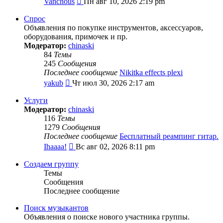
Vanchous
Пн авг 10, 2026 2:19 pm
к
последнему
Спрос
сообщению
Объявления по покупке инструментов, аксессуаров,
оборудования, примочек и пр.
Модератор:
chinaski
84
Темы
245
Сообщения
Последнее сообщение
Nikitka effects plexi
Перейти
yakub
Чт июл 30, 2026 2:17 am
к
последнему
Услуги
сообщению
Модератор:
chinaski
116
Темы
1279
Сообщения
Последнее сообщение
Бесплатный реампинг гитар.
Перейти
Ihaaaa!
Вс авг 02, 2026 8:11 pm
к
последнему
Создаем группу
сообщению
Темы
Сообщения
Последнее сообщение
Поиск музыкантов
Объявления о поиске нового участника группы.