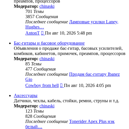
преампов, процессоров
Модератор:
chinaski
701
Темы
3857
Сообщения
Последнее сообщение
Ламповые усилки Laney,
Hughes…
Перейти
AntonT
Пн авг 10, 2026 5:48 pm
к
последнему
Бас-гитары и басовое оборудование
сообщению
Объявления о продаже бас-гитар, басовых усилителей,
комбиков, кабинетов, примочек, преампов, процессоров
Модератор:
chinaski
85
Темы
477
Сообщения
Последнее сообщение
Продам бас-гитару Ibanez
Gio
Перейти
Cowboy from hell
Пн авг 10, 2026 4:05 pm
к
последнему
Аксессуары
сообщению
Датчики, чехлы, кабель, стойки, ремни, струны и т.д.
Модератор:
chinaski
123
Темы
828
Сообщения
Последнее сообщение
Tonerider Apex Plus нэк
белый…