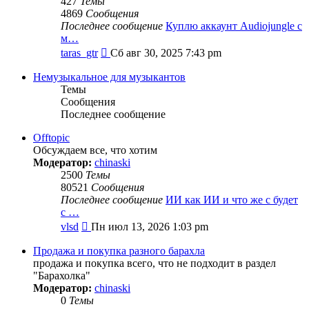
427
Темы
4869
Сообщения
Последнее сообщение
Куплю аккаунт Audiojungle с
м…
Перейти
taras_gtr
Сб авг 30, 2025 7:43 pm
к
последнему
Немузыкальное для музыкантов
сообщению
Темы
Сообщения
Последнее сообщение
Offtopic
Обсуждаем все, что хотим
Модератор:
chinaski
2500
Темы
80521
Сообщения
Последнее сообщение
ИИ как ИИ и что же с будет
с …
Перейти
vlsd
Пн июл 13, 2026 1:03 pm
к
последнему
Продажа и покупка разного барахла
сообщению
продажа и покупка всего, что не подходит в раздел
"Барахолка"
Модератор:
chinaski
0
Темы