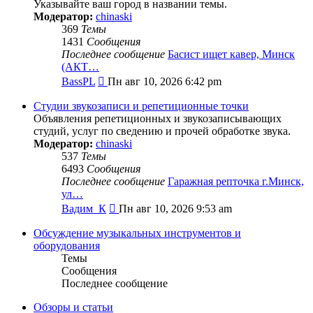
Указывайте ваш город в названии темы.
Модератор:
chinaski
369
Темы
1431
Сообщения
Последнее сообщение
Басист ищет кавер, Минск
(АКТ…
Перейти
BassPL
Пн авг 10, 2026 6:42 pm
к
последнему
Студии звукозаписи и репетиционные точки
сообщению
Объявления репетиционных и звукозаписывающих
студий, услуг по сведению и прочей обработке звука.
Модератор:
chinaski
537
Темы
6493
Сообщения
Последнее сообщение
Гаражная репточка г.Минск,
ул…
Перейти
Вадим_К
Пн авг 10, 2026 9:53 am
к
последнему
Обсуждение музыкальных инструментов и
сообщению
оборудования
Темы
Сообщения
Последнее сообщение
Обзоры и статьи