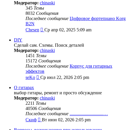
Модератор:
chinaski
345
Темы
8032
Сообщения
Последнее сообщение
Цифровое фортепиано Korg
B2N
Перейти
Chesen
Ср апр 02, 2025 5:09 am
к
последнему
DIY
сообщению
Сделай сам. Схемы. Поиск деталей
Модератор:
chinaski
1451
Темы
15172
Сообщения
Последнее сообщение
Корпус для гитарных
эффектов
Перейти
seKo
Ср июл 22, 2026 2:05 pm
к
последнему
О гитарах
сообщению
выбор гитары, ремонт и просто обсуждение
Модератор:
chinaski
2211
Темы
40506
Сообщения
Последнее сообщение
.............................…
Перейти
Скиф
Вт июн 02, 2026 2:05 pm
к
последнему
Вопросы, возникающие при использовании