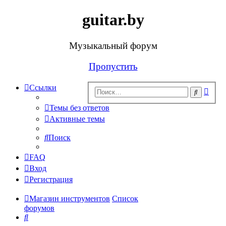
guitar.by
Музыкальный форум
Пропустить
Ссылки
Рас
Поиск
поис
Темы без ответов
Активные темы
Поиск
FAQ
Вход
Регистрация
Магазин инструментов
Список
форумов
Поиск