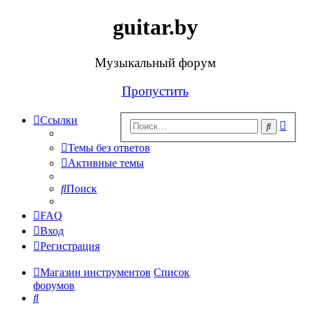
guitar.by
Музыкальный форум
Пропустить
Ссылки
Рас
Поиск
поис
Темы без ответов
Активные темы
Поиск
FAQ
Вход
Регистрация
Магазин инструментов
Список
форумов
Поиск