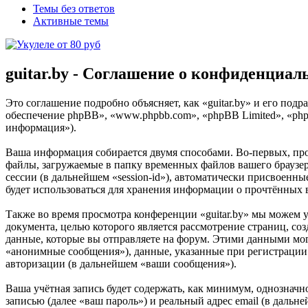
Темы без ответов
Активные темы
guitar.by - Соглашение о конфиденциал
Это соглашение подробно объясняет, как «guitar.by» и его подр
обеспечение phpBB», «www.phpbb.com», «phpBB Limited», «ph
информация»).
Ваша информация собирается двумя способами. Во-первых, про
файлы, загружаемые в папку временных файлов вашего браузера
сессии (в дальнейшем «session-id»), автоматически присвоенны
будет использоваться для хранения информации о прочтённых 
Также во время просмотра конференции «guitar.by» мы можем 
документа, целью которого является рассмотрение страниц,
данные, которые вы отправляете на форум. Этими данными мог
«анонимные сообщения»), данные, указанные при регистрации в
авторизации (в дальнейшем «ваши сообщения»).
Ваша учётная запись будет содержать, как минимум, однознач
записью (далее «ваш пароль») и реальный адрес email (в дальн