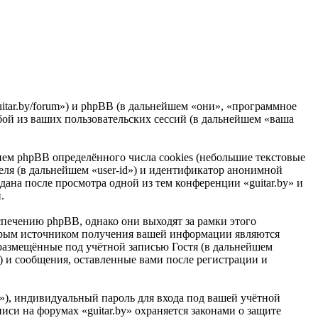
guitar.by/forum») и phpBB (в дальнейшем «они», «программное
ой из ваших пользовательских сессий (в дальнейшем «ваша
ием phpBB определённого числа cookies (небольшие текстовые
еля (в дальнейшем «user-id») и идентификатор анонимной
дана после просмотра одной из тем конференции «guitar.by» и
.
печению phpBB, однако они выходят за рамки этого
торым источником получения вашей информации являются
размещённые под учётной записью Гостя (в дальнейшем
) и сообщения, оставленные вами после регистрации и
»), индивидуальный пароль для входа под вашей учётной
иси на форумах «guitar.by» охраняется законами о защите