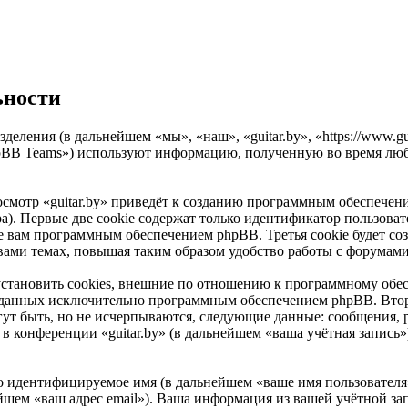
ьности
азделения (в дальнейшем «мы», «наш», «guitar.by», «https://www.
pBB Teams») используют информацию, полученную во время люб
смотр «guitar.by» приведёт к созданию программным обеспечен
). Первые две cookie содержат только идентификатор пользоват
е вам программным обеспечением phpBB. Третья cookie будет соз
вами темах, повышая таким образом удобство работы с форумами
установить cookies, внешние по отношению к программному обес
 созданных исключительно программным обеспечением phpBB. В
ут быть, но не исчерпываются, следующие данные: сообщения, 
 конференции «guitar.by» (в дальнейшем «ваша учётная запись»
но идентифицируемое имя (в дальнейшем «ваше имя пользователя
ейшем «ваш адрес email»). Ваша информация из вашей учётной зап