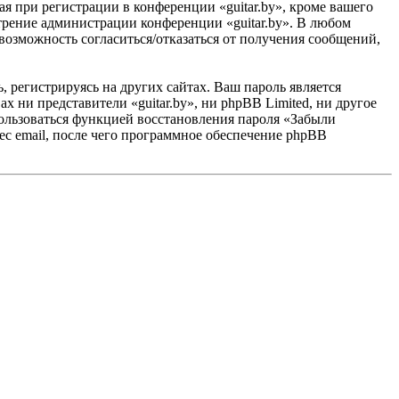
 при регистрации в конференции «guitar.by», кроме вашего
мотрение администрации конференции «guitar.by». В любом
 возможность согласиться/отказаться от получения сообщений,
 регистрируясь на других сайтах. Ваш пароль является
ах ни представители «guitar.by», ни phpBB Limited, ни другое
спользоваться функцией восстановления пароля «Забыли
с email, после чего программное обеспечение phpBB