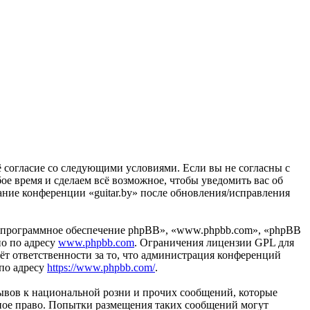
воё согласие со следующими условиями. Если вы не согласны с
бое время и сделаем всё возможное, чтобы уведомить вас об
ание конференции «guitar.by» после обновления/исправления
«программное обеспечение phpBB», «www.phpbb.com», «phpBB
но по адресу
www.phpbb.com
. Ограничения лицензии GPL для
ёт ответственности за то, что администрация конференций
 по адресу
https://www.phpbb.com/
.
ывов к национальной розни и прочих сообщений, которые
дное право. Попытки размещения таких сообщений могут