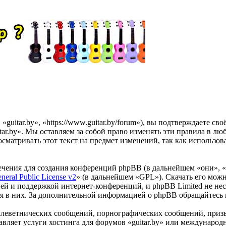
«guitar.by», «https://www.guitar.by/forum»), вы подтверждаете с
tar.by». Мы оставляем за собой право изменять эти правила в лю
сматривать этот текст на предмет изменений, так как использов
чения для создания конференций phpBB (в дальнейшем «они», 
eral Public License v2
» (в дальнейшем «GPL»). Скачать его мож
ей и поддержкой интернет-конференций, и phpBB Limited не нес
ия в них. За дополнительной информацией о phpBB обращайтесь
клеветнических сообщений, порнографических сообщений, приз
тавляет услуги хостинга для форумов «guitar.by» или междунаро