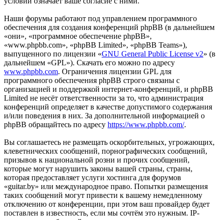
условий означает ваше согласие с ними.
Наши форумы работают под управлением программного
обеспечения для создания конференций phpBB (в дальнейшем
«они», «программное обеспечение phpBB»,
«www.phpbb.com», «phpBB Limited», «phpBB Teams»),
выпущенного по лицензии «
GNU General Public License v2
» (в
дальнейшем «GPL»). Скачать его можно по адресу
www.phpbb.com
. Ограничения лицензии GPL для
программного обеспечения phpBB строго связаны с
организацией и поддержкой интернет-конференций, и phpBB
Limited не несёт ответственности за то, что администрация
конференций определяет в качестве допустимого содержания
и/или поведения в них. За дополнительной информацией о
phpBB обращайтесь по адресу
https://www.phpbb.com/
.
Вы соглашаетесь не размещать оскорбительных, угрожающих,
клеветнических сообщений, порнографических сообщений,
призывов к национальной розни и прочих сообщений,
которые могут нарушить законы вашей страны, страны,
которая предоставляет услуги хостинга для форумов
«guitar.by» или международное право. Попытки размещения
таких сообщений могут привести к вашему немедленному
отключению от конференции, при этом ваш провайдер будет
поставлен в известность, если мы сочтём это нужным. IP-