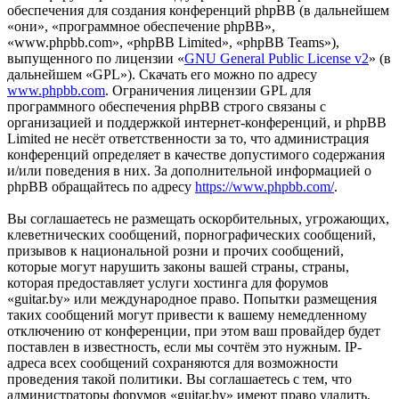
обеспечения для создания конференций phpBB (в дальнейшем
«они», «программное обеспечение phpBB»,
«www.phpbb.com», «phpBB Limited», «phpBB Teams»),
выпущенного по лицензии «
GNU General Public License v2
» (в
дальнейшем «GPL»). Скачать его можно по адресу
www.phpbb.com
. Ограничения лицензии GPL для
программного обеспечения phpBB строго связаны с
организацией и поддержкой интернет-конференций, и phpBB
Limited не несёт ответственности за то, что администрация
конференций определяет в качестве допустимого содержания
и/или поведения в них. За дополнительной информацией о
phpBB обращайтесь по адресу
https://www.phpbb.com/
.
Вы соглашаетесь не размещать оскорбительных, угрожающих,
клеветнических сообщений, порнографических сообщений,
призывов к национальной розни и прочих сообщений,
которые могут нарушить законы вашей страны, страны,
которая предоставляет услуги хостинга для форумов
«guitar.by» или международное право. Попытки размещения
таких сообщений могут привести к вашему немедленному
отключению от конференции, при этом ваш провайдер будет
поставлен в известность, если мы сочтём это нужным. IP-
адреса всех сообщений сохраняются для возможности
проведения такой политики. Вы соглашаетесь с тем, что
администраторы форумов «guitar.by» имеют право удалить,