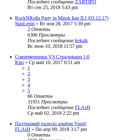
Последнее сообщение
ZARTIPO
Вт сен 25, 2018 5:43 pm
RockNRolla Party in Minsk Бар ILI (03.12.17)
StasLenin
» Вт ноя 28, 2017 5:39 pm
2
Ответы
6306
Просмотры
Последнее сообщение
keksik
Вс июн 10, 2018 11:57 pm
Современники VS Страдивари 1:0
Kito
» Ср май 10, 2017 6:51 am
1
2
3
4
5
66
Ответы
31951
Просмотры
Последнее сообщение
FLAsH
Ср май 02, 2018 2:22 pm
Падтрымай палескі альбом Vuraj!
FLAsH
» Пн апр 09, 2018 3:17 pm
0
Ответы