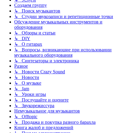
Создаем группу
↳ Поиск музыкантов
↳ Студии звукозаписи и репетиционные точки
Обсуждение музыкальных инструментов и
оборудования
↳ Обзоры и статьи
↳ DIY
↳ О гитарах
↳ Вопросы, возникающие при использовании
музыкального оборудования
↳ Синтезаторы и электроника
Разное
↳ Новости Crazy Sound
↳ Новости
↳ О музыке
↳ Jam
↳ Уроки игры
↳ Послушайте и оцените
↳ Звукорежиссура
Немузыкальное для музыкантов
↳ Offtopic
↳ Продажа и покупка разного барахла
Книга жалоб и предложений