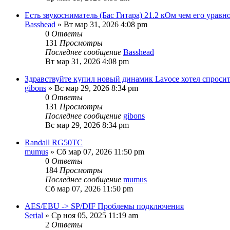
Есть звукосниматель (Бас Гитара) 21.2 кОм чем его уравн
Basshead
» Вт мар 31, 2026 4:08 pm
0
Ответы
131
Просмотры
Последнее сообщение
Basshead
Вт мар 31, 2026 4:08 pm
Здравствуйте купил новый динамик Lavoce хотел спросит
gibons
» Вс мар 29, 2026 8:34 pm
0
Ответы
131
Просмотры
Последнее сообщение
gibons
Вс мар 29, 2026 8:34 pm
Randall RG50TC
mumus
» Сб мар 07, 2026 11:50 pm
0
Ответы
184
Просмотры
Последнее сообщение
mumus
Сб мар 07, 2026 11:50 pm
AES/EBU -> SP/DIF Проблемы подключения
Serial
» Ср ноя 05, 2025 11:19 am
2
Ответы