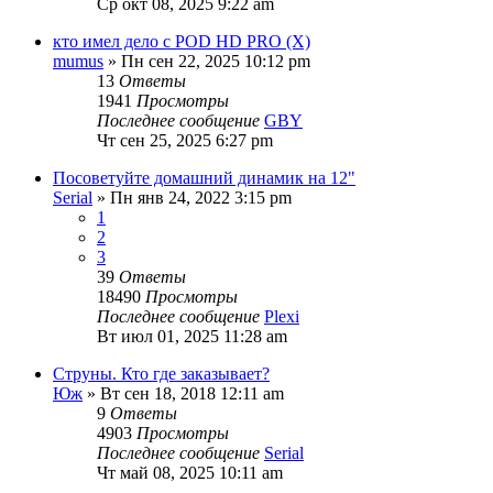
Ср окт 08, 2025 9:22 am
кто имел дело с POD HD PRO (X)
mumus
» Пн сен 22, 2025 10:12 pm
13
Ответы
1941
Просмотры
Последнее сообщение
GBY
Чт сен 25, 2025 6:27 pm
Посоветуйте домашний динамик на 12"
Serial
» Пн янв 24, 2022 3:15 pm
1
2
3
39
Ответы
18490
Просмотры
Последнее сообщение
Plexi
Вт июл 01, 2025 11:28 am
Струны. Кто где заказывает?
Юж
» Вт сен 18, 2018 12:11 am
9
Ответы
4903
Просмотры
Последнее сообщение
Serial
Чт май 08, 2025 10:11 am