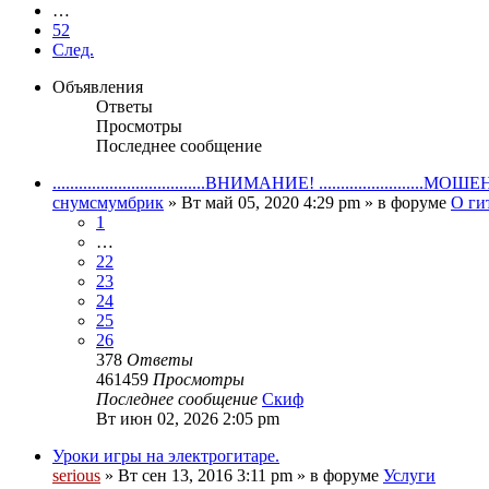
…
52
След.
Объявления
Ответы
Просмотры
Последнее сообщение
...................................ВНИМАНИЕ! ........................МО
снумсмумбрик
» Вт май 05, 2020 4:29 pm » в форуме
О ги
1
…
22
23
24
25
26
378
Ответы
461459
Просмотры
Последнее сообщение
Скиф
Вт июн 02, 2026 2:05 pm
Уроки игры на электрогитаре.
serious
» Вт сен 13, 2016 3:11 pm » в форуме
Услуги