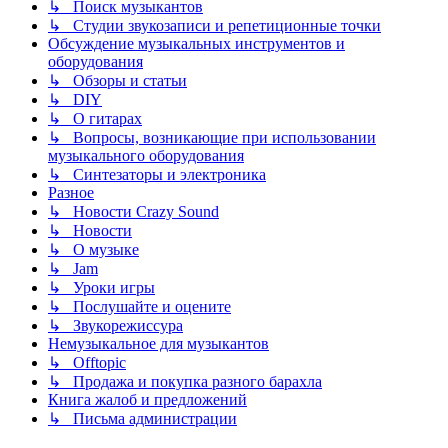
↳ Поиск музыкантов
↳ Студии звукозаписи и репетиционные точки
Обсуждение музыкальных инструментов и
оборудования
↳ Обзоры и статьи
↳ DIY
↳ О гитарах
↳ Вопросы, возникающие при использовании
музыкального оборудования
↳ Синтезаторы и электроника
Разное
↳ Новости Crazy Sound
↳ Новости
↳ О музыке
↳ Jam
↳ Уроки игры
↳ Послушайте и оцените
↳ Звукорежиссура
Немузыкальное для музыкантов
↳ Offtopic
↳ Продажа и покупка разного барахла
Книга жалоб и предложений
↳ Письма администрации