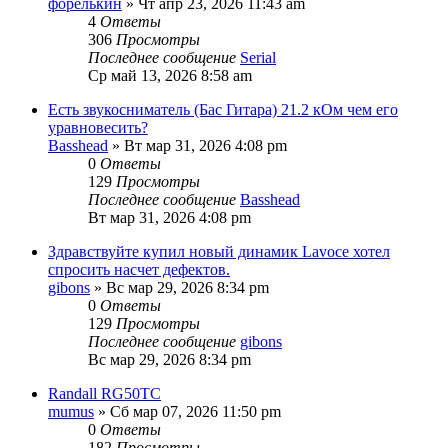
форелькин
» Чт апр 23, 2026 11:43 am
4
Ответы
306
Просмотры
Последнее сообщение
Serial
Ср май 13, 2026 8:58 am
Есть звукосниматель (Бас Гитара) 21.2 кОм чем его
уравновесить?
Basshead
» Вт мар 31, 2026 4:08 pm
0
Ответы
129
Просмотры
Последнее сообщение
Basshead
Вт мар 31, 2026 4:08 pm
Здравствуйте купил новый динамик Lavoce хотел
спросить насчет дефектов.
gibons
» Вс мар 29, 2026 8:34 pm
0
Ответы
129
Просмотры
Последнее сообщение
gibons
Вс мар 29, 2026 8:34 pm
Randall RG50TC
mumus
» Сб мар 07, 2026 11:50 pm
0
Ответы
182
Просмотры