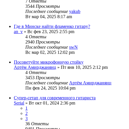
7
Ответы
3544
Просмотры
Последнее сообщение
yakub
Вт мар 04, 2025 8:17 am
Где в Минске найти фламенко гитару?
an_v
» Вс фев 23, 2025 2:55 pm
4
Ответы
2940
Просмотры
Последнее сообщение
swN
Вс мар 02, 2025 12:02 pm
Посоветуйте микрофонную стойку
Артём Амирджанянц
» Пт янв 10, 2025 2:12 pm
4
Ответы
3453
Просмотры
Последнее сообщение
Артём Амирджанянц
Пн фев 24, 2025 10:04 pm
Супер-сетап для современного гитариста
Serial
» Вт окт 01, 2024 2:36 pm
1
2
3
36
Ответы
9401
Просмотры