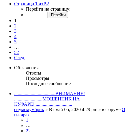
Страница
1
из
52
Перейти на страницу:
1
2
3
4
5
…
52
След.
Объявления
Ответы
Просмотры
Последнее сообщение
...................................ВНИМАНИЕ!
........................МОШЕННИК НА
КУФАРЕ!................................
снумсмумбрик
» Вт май 05, 2020 4:29 pm » в форуме
О
гитарах
1
…
22