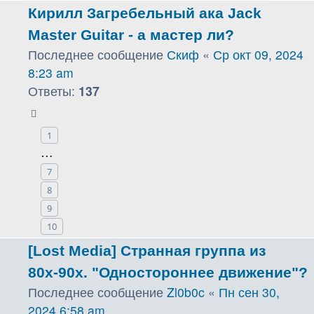
Кирилл Загребельный ака Jack
Master Guitar - а мастер ли?
Последнее сообщение
Скиф
«
Ср окт 09, 2024
8:23 am
Ответы:
137
1
…
7
8
9
10
[Lost Media] Странная группа из
80х-90х. "Одностороннее движение"?
Последнее сообщение
Zl0b0c
«
Пн сен 30,
2024 6:58 am