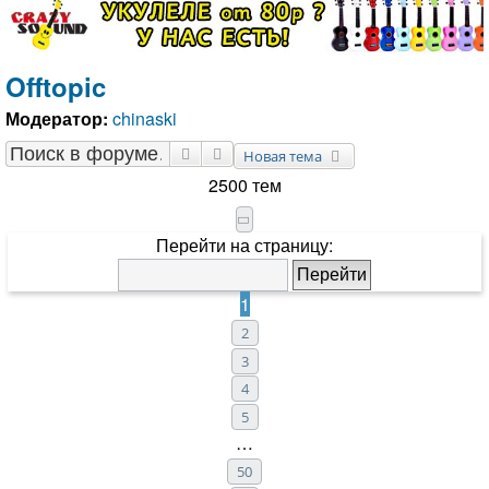
Offtopic
Модератор:
chinaski
Поиск
Расширенный поиск
Новая тема
2500 тем
Страница
1
из
50
Перейти на страницу:
1
2
3
4
5
…
50