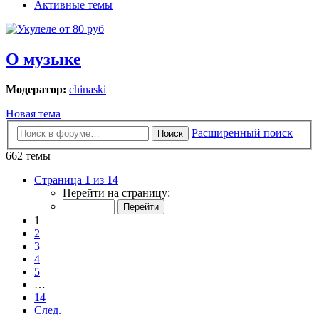
Активные темы
О музыке
Модератор:
chinaski
Новая тема
Расширенный поиск
Поиск
662 темы
Страница
1
из
14
Перейти на страницу:
1
2
3
4
5
…
14
След.