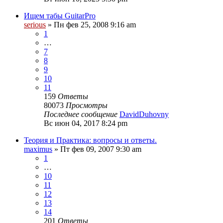
Ищем табы GuitarPro
serious
» Пн фев 25, 2008 9:16 am
1
…
7
8
9
10
11
159
Ответы
80073
Просмотры
Последнее сообщение
DavidDuhovny
Вс июн 04, 2017 8:24 pm
Теория и Практика: вопросы и ответы.
maximus
» Пт фев 09, 2007 9:30 am
1
…
10
11
12
13
14
201
Ответы