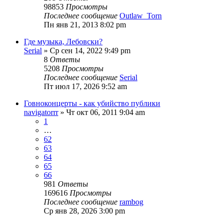
98853
Просмотры
Последнее сообщение
Outlaw_Torn
Пн янв 21, 2013 8:02 pm
Где музыка, Лебовски?
Serial
» Ср сен 14, 2022 9:49 pm
8
Ответы
5208
Просмотры
Последнее сообщение
Serial
Пт июл 17, 2026 9:52 am
Говноконцерты - как убийство публики
navigatorrr
» Чт окт 06, 2011 9:04 am
1
…
62
63
64
65
66
981
Ответы
169616
Просмотры
Последнее сообщение
rambog
Ср янв 28, 2026 3:00 pm