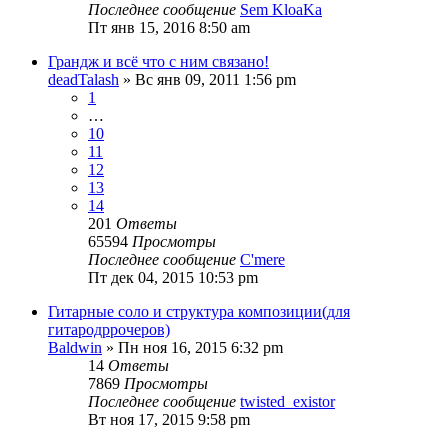
Последнее сообщение
Sem KloaKa
Пт янв 15, 2016 8:50 am
Грандж и всё что с ним связано!
deadTalash
» Вс янв 09, 2011 1:56 pm
1
…
10
11
12
13
14
201
Ответы
65594
Просмотры
Последнее сообщение
C'mere
Пт дек 04, 2015 10:53 pm
Гитарные соло и структура композиции(для
гитародррочеров)
Baldwin
» Пн ноя 16, 2015 6:32 pm
14
Ответы
7869
Просмотры
Последнее сообщение
twisted_existor
Вт ноя 17, 2015 9:58 pm