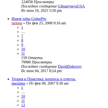
124058
Просмотры
Последнее сообщение
GibsanytayaUSA
Вт июн 10, 2025 5:50 pm
Ищем табы GuitarPro
serious
» Пн фев 25, 2008 9:16 am
1
…
7
8
9
10
11
159
Ответы
79980
Просмотры
Последнее сообщение
DavidDuhovny
Вс июн 04, 2017 8:24 pm
Теория и Практика: вопросы и ответы.
maximus
» Пт фев 09, 2007 9:30 am
1
…
10
11
12