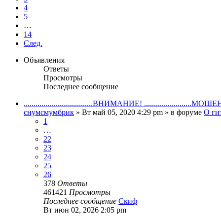
4
5
…
14
След.
Объявления
Ответы
Просмотры
Последнее сообщение
...................................ВНИМАНИЕ! ........................МО
снумсмумбрик
» Вт май 05, 2020 4:29 pm » в форуме
О ги
1
…
22
23
24
25
26
378
Ответы
461421
Просмотры
Последнее сообщение
Скиф
Вт июн 02, 2026 2:05 pm