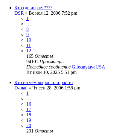
Кто где играет????
DSR
» Вс ноя 12, 2006 7:52 pm
1
…
8
9
10
11
12
165
Ответы
94101
Просмотры
Последнее сообщение
GibsanytayaUSA
Вт июн 10, 2025 5:51 pm
Кто на чём вырос или растёт
D-man
» Чт сен 28, 2006 1:58 pm
1
…
16
17
18
19
20
291
Ответы