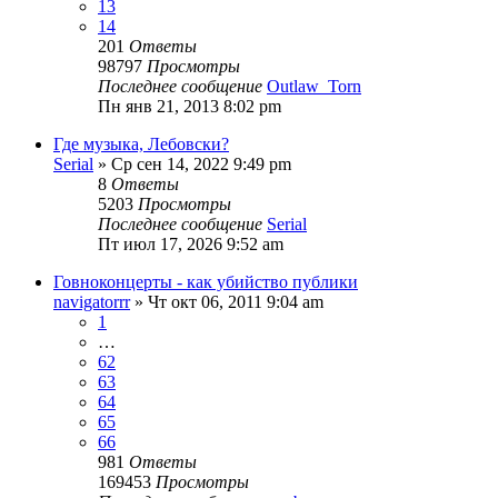
13
14
201
Ответы
98797
Просмотры
Последнее сообщение
Outlaw_Torn
Пн янв 21, 2013 8:02 pm
Где музыка, Лебовски?
Serial
» Ср сен 14, 2022 9:49 pm
8
Ответы
5203
Просмотры
Последнее сообщение
Serial
Пт июл 17, 2026 9:52 am
Говноконцерты - как убийство публики
navigatorrr
» Чт окт 06, 2011 9:04 am
1
…
62
63
64
65
66
981
Ответы
169453
Просмотры