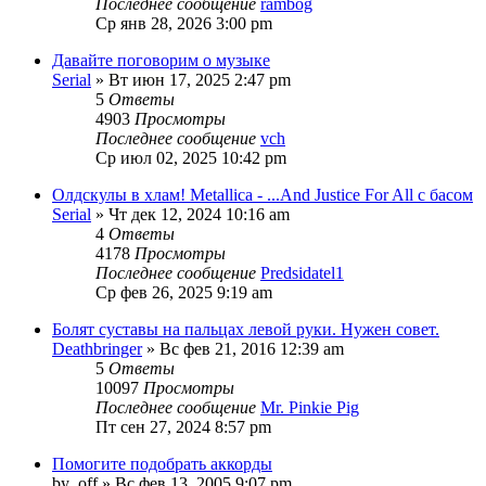
Последнее сообщение
rambog
Ср янв 28, 2026 3:00 pm
Давайте поговорим о музыке
Serial
» Вт июн 17, 2025 2:47 pm
5
Ответы
4903
Просмотры
Последнее сообщение
vch
Ср июл 02, 2025 10:42 pm
Олдскулы в хлам! Metallica - ...And Justice For All с басом
Serial
» Чт дек 12, 2024 10:16 am
4
Ответы
4178
Просмотры
Последнее сообщение
Predsidatel1
Ср фев 26, 2025 9:19 am
Болят суставы на пальцах левой руки. Нужен совет.
Deathbringer
» Вс фев 21, 2016 12:39 am
5
Ответы
10097
Просмотры
Последнее сообщение
Mr. Pinkie Pig
Пт сен 27, 2024 8:57 pm
Помогите подобрать аккорды
by_off
» Вс фев 13, 2005 9:07 pm