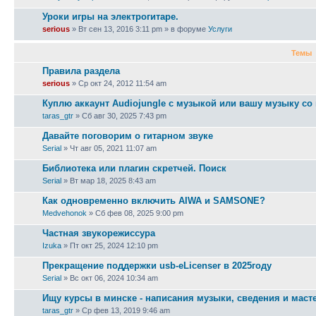
Уроки игры на электрогитаре.
serious
» Вт сен 13, 2016 3:11 pm » в форуме
Услуги
Темы
Правила раздела
serious
» Ср окт 24, 2012 11:54 am
Куплю аккаунт Audiojungle с музыкой или вашу музыку со
taras_gtr
» Сб авг 30, 2025 7:43 pm
Давайте поговорим о гитарном звуке
Serial
» Чт авг 05, 2021 11:07 am
Библиотека или плагин скретчей. Поиск
Serial
» Вт мар 18, 2025 8:43 am
Как одновременно включить AIWA и SAMSONE?
Medvehonok
» Сб фев 08, 2025 9:00 pm
Частная звукорежиссура
Izuka
» Пт окт 25, 2024 12:10 pm
Прекращение поддержки usb-eLicenser в 2025году
Serial
» Вс окт 06, 2024 10:34 am
Ищу курсы в минске - написания музыки, сведения и маст
taras_gtr
» Ср фев 13, 2019 9:46 am