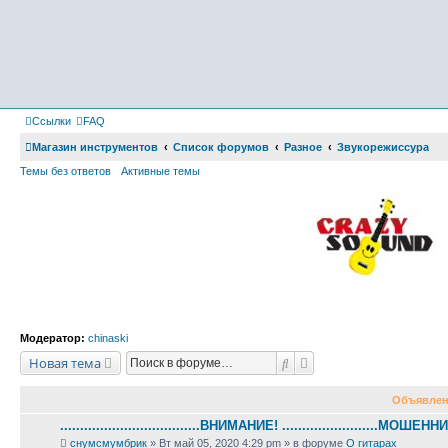
Ссылки
FAQ
Магазин инструментов
Список форумов
Разное
Звукорежиссура
Темы без ответов
Активные темы
Модератор:
chinaski
Поиск
Расширенный поиск
Новая тема
Объявлен
...................................ВНИМАНИЕ! ........................МОШЕННИ
снумсмумбрик
» Вт май 05, 2020 4:29 pm » в форуме
О гитарах