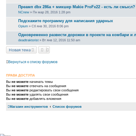
Преамп dbx 286a + микшер Makie ProFx22 - есть ли смысл?
NCnew
» Пн мар 28, 2016 1:28 pm
Подскажите программу для написания ударных
Opium
» Сб янв 30, 2016 8:06 pm
Одновременно развести дорожки в проекте на комбари и 
deadtraktorist
» Вт янв 12, 2016 11:50 am
Новая тема
Вернуться к списку форумов
ПРАВА ДОСТУПА
Вы
не можете
начинать темы
Вы
не можете
отвечать на сообщения
Вы
не можете
редактировать свои сообщения
Вы
не можете
удалять свои сообщения
Вы
не можете
добавлять вложения
Магазин инструментов
Список форумов