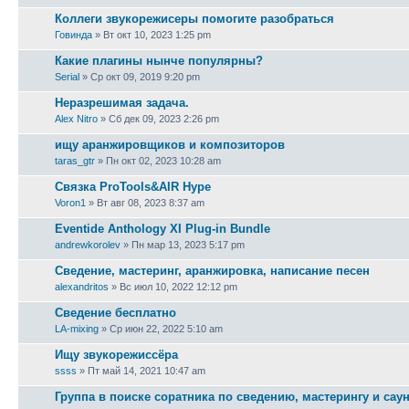
Коллеги звукорежисеры помогите разобраться
Говинда
» Вт окт 10, 2023 1:25 pm
Какие плагины нынче популярны?
Serial
» Ср окт 09, 2019 9:20 pm
Неразрешимая задача.
Alex Nitro
» Сб дек 09, 2023 2:26 pm
ищу аранжировщиков и композиторов
taras_gtr
» Пн окт 02, 2023 10:28 am
Связка ProTools&AIR Hype
Voron1
» Вт авг 08, 2023 8:37 am
Eventide Anthology XI Plug-in Bundle
andrewkorolev
» Пн мар 13, 2023 5:17 pm
Сведение, мастеринг, аранжировка, написание песен
alexandritos
» Вс июл 10, 2022 12:12 pm
Сведение бесплатно
LA-mixing
» Ср июн 22, 2022 5:10 am
Ищу звукорежиссёра
ssss
» Пт май 14, 2021 10:47 am
Группа в поиске соратника по сведению, мастерингу и саун