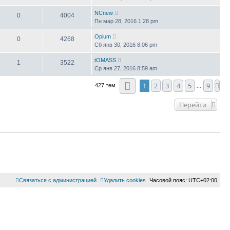
NCnew
0
4004
Пн мар 28, 2016 1:28 pm
Opium
0
4268
Сб янв 30, 2016 8:06 pm
tOMASS
1
3522
Ср янв 27, 2016 8:59 am
Страница
1
из
9
1
2
3
4
5
9
Сл
427 тем
…
Перейти
Связаться с администрацией
Удалить cookies
Часовой пояс:
UTC+02:00