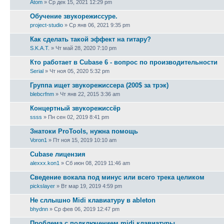
Atom
» Ср дек 15, 2021 12:29 pm
Обучение звукорежиссуре.
project-studio
» Ср янв 06, 2021 9:35 pm
Как сделать такой эффект на гитару?
S.K.A.T.
» Чт май 28, 2020 7:10 pm
Кто работает в Cubase 6 - вопрос по производительности
Serial
» Чт ноя 05, 2020 5:32 pm
Группа ищет звукорежиссера (200$ за трэк)
blebcrfnm
» Чт янв 22, 2015 3:36 am
Концертный звукорежиссёр
ssss
» Пн сен 02, 2019 8:41 pm
Знатоки ProTools, нужна помощь
Voron1
» Пт ноя 15, 2019 10:10 am
Cubase лицензия
alexxx.kon1
» Сб июн 08, 2019 11:46 am
Сведение вокала под минус или всего трека целиком
pickslayer
» Вт мар 19, 2019 4:59 pm
Не сллышно Midi клавиатуру в ableton
bhydnn
» Ср фев 06, 2019 12:47 pm
Проблема с подключением midi клавиатуры