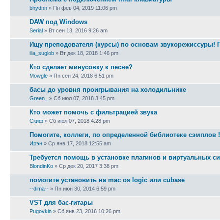
bhydnn
» Пн фев 04, 2019 11:06 pm
DAW под Windows
Serial
» Вт сен 13, 2016 9:26 am
Ищу преподователя (курсы) по основам звукорежиссуры! 
ilia_suglob
» Вт дек 18, 2018 1:46 pm
Кто сделает минусовку к песне?
Mowgle
» Пн сен 24, 2018 6:51 pm
басы до уровня проигрывания на холодильнике
Green_
» Сб июл 07, 2018 3:45 pm
Кто может помочь с фильтрацией звука
Скиф
» Сб июл 07, 2018 4:28 pm
Помогите, коллеги, по определенной библиотеке сэмплов !!!
Ирэн
» Ср янв 17, 2018 12:55 am
Требуется помощь в установке плагинов и виртуальных с
BlondinKo
» Ср дек 20, 2017 3:38 pm
помогите установить на mac os logic или cubase
--dima--
» Пн июн 30, 2014 6:59 pm
VST для бас-гитары
Pugovkin
» Сб янв 23, 2016 10:26 pm