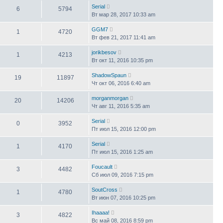
Serial
6
5794
Вт мар 28, 2017 10:33 am
GGM7
1
4720
Вт фев 21, 2017 11:41 am
jorikbesov
1
4213
Вт окт 11, 2016 10:35 pm
ShadowSpaun
19
11897
Чт окт 06, 2016 6:40 am
morganmorgan
20
14206
Чт авг 11, 2016 5:35 am
Serial
0
3952
Пт июл 15, 2016 12:00 pm
Serial
1
4170
Пт июл 15, 2016 1:25 am
Foucault
3
4482
Сб июл 09, 2016 7:15 pm
SoutCross
1
4780
Вт июн 07, 2016 10:25 pm
Ihaaaa!
3
4822
Вс май 08, 2016 8:59 pm