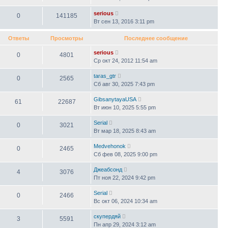
serious
0
141185
Вт сен 13, 2016 3:11 pm
Ответы
Просмотры
Последнее сообщение
serious
0
4801
Ср окт 24, 2012 11:54 am
taras_gtr
0
2565
Сб авг 30, 2025 7:43 pm
GibsanytayaUSA
61
22687
Вт июн 10, 2025 5:55 pm
Serial
0
3021
Вт мар 18, 2025 8:43 am
Medvehonok
0
2465
Сб фев 08, 2025 9:00 pm
Джеабсонд
4
3076
Пт ноя 22, 2024 9:42 pm
Serial
0
2466
Вс окт 06, 2024 10:34 am
скупердяй
3
5591
Пн апр 29, 2024 3:12 am