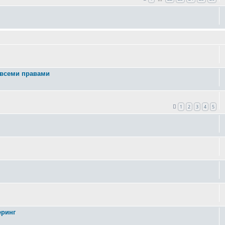
 всеми правами
1
2
3
4
5
еринг