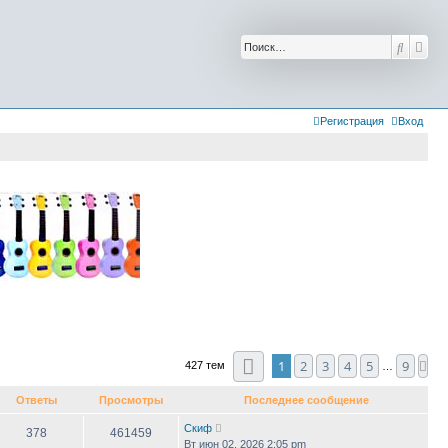
Поиск
Рас
Регистрация
Вход
Страница
1
из
9
1
2
3
4
5
9
Сл
427 тем
…
Ответы
Просмотры
Последнее сообщение
Скиф
378
461459
Вт июн 02, 2026 2:05 pm