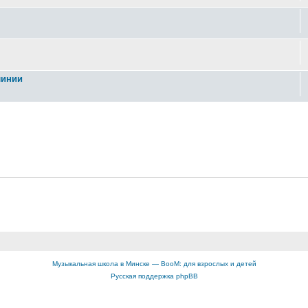
линии
Музыкальная школа в Минске — BooM: для взрослых и детей
Русская поддержка phpBB