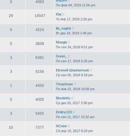
bhydnn
0
4063
Пн фев 04, 2019 11:06 pm
Юж
29
14547
Чт янв 17, 2019 2:26 pm
ilia_suglob
0
4224
Вт дек 18, 2018 1:46 pm
Mowgle
0
3839
Пн сен 24, 2018 6:51 pm
Green_
3
6391
Пн сен 17, 2018 5:26 pm
Евгений Шереметьев
3
5156
Ср сен 05, 2018 9:18 pm
Thrashman
1
4450
Пн янв 22, 2018 10:58 pm
BlondinKo
0
4055
Ср дек 20, 2017 3:38 pm
DmitryLEO
3
5455
Пн сен 11, 2017 10:32 am
NCnew
10
7377
Сб апр 15, 2017 6:24 pm