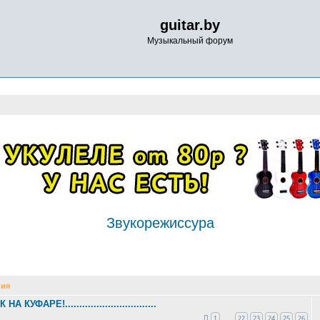
guitar.by
Музыкальный форум
Звукорежиссура
ия
К НА КУФАРЕ!................................
1
22
23
24
25
26
…