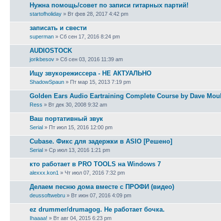
Нужна помощь/совет по записи гитарных партий!
startofholiday
» Вт фев 28, 2017 4:42 pm
записать и свести
superman
» Сб сен 17, 2016 8:24 pm
AUDIOSTOCK
jorikbesov
» Сб сен 03, 2016 11:39 am
Ищу звукорежиссера - НЕ АКТУАЛЬНО
ShadowSpaun
» Пт мар 15, 2013 7:19 pm
Golden Ears Audio Eartraining Complete Course by Dave Mou
Ress
» Вт дек 30, 2008 9:32 am
Ваш портативный звук
Serial
» Пт июл 15, 2016 12:00 pm
Cubase. Фикс для задержки в ASIO [Решено]
Serial
» Ср июл 13, 2016 1:21 pm
кто работает в PRO TOOLS на Windows 7
alexxx.kon1
» Чт июл 07, 2016 7:32 pm
Делаем песню дома вместе с ПРОФИ (видео)
deussoftwebru
» Вт июн 07, 2016 4:09 pm
ez drummer/drumagog. Не работает бочка.
Ihaaaa!
» Вт авг 04, 2015 6:23 pm