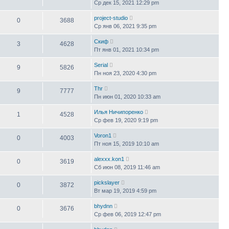
Ср дек 15, 2021 12:29 pm
project-studio
0
3688
Ср янв 06, 2021 9:35 pm
Скиф
3
4628
Пт янв 01, 2021 10:34 pm
Serial
9
5826
Пн ноя 23, 2020 4:30 pm
Thr
9
7777
Пн июн 01, 2020 10:33 am
Илья Ничипоренко
1
4528
Ср фев 19, 2020 9:19 pm
Voron1
0
4003
Пт ноя 15, 2019 10:10 am
alexxx.kon1
0
3619
Сб июн 08, 2019 11:46 am
pickslayer
0
3872
Вт мар 19, 2019 4:59 pm
bhydnn
0
3676
Ср фев 06, 2019 12:47 pm