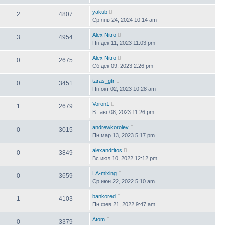
yakub
2
4807
Ср янв 24, 2024 10:14 am
Alex Nitro
3
4954
Пн дек 11, 2023 11:03 pm
Alex Nitro
0
2675
Сб дек 09, 2023 2:26 pm
taras_gtr
0
3451
Пн окт 02, 2023 10:28 am
Voron1
1
2679
Вт авг 08, 2023 11:26 pm
andrewkorolev
0
3015
Пн мар 13, 2023 5:17 pm
alexandritos
0
3849
Вс июл 10, 2022 12:12 pm
LA-mixing
0
3659
Ср июн 22, 2022 5:10 am
bankored
1
4103
Пн фев 21, 2022 9:47 am
Atom
0
3379