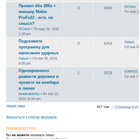
Преамп dbx 286a +
NCnew
0
3999
микшер Makie
Пн мар 2
ProFx22 - есть ли
смысл?
NCnew
» Пн мар 28, 2016
1:28 pm
Подскажите
Opium
0
4264
программу для
Сб янв 3
написания ударных
Opium
» Сб янв 30, 2016
8:06 pm
Одновременно
tOMASS
1
3518
развести дорожки в
Ср янв 2
проекте на комбари
и линии
deadtraktorist
» Вт янв 12,
2016 11:50 am
Новая тема
427 тем
Страница
1
из
Вернуться к списку форумов
ПРАВА ДОСТУПА
Вы
не можете
начинать темы