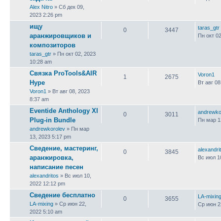
Alex Nitro
» Сб дек 09,
2023 2:26 pm
ищу
taras_gtr
0
3447
аранжировщиков и
Пн окт 0
композиторов
taras_gtr
» Пн окт 02, 2023
10:28 am
Связка ProTools&AIR
Voron1
1
2675
Hype
Вт авг 08
Voron1
» Вт авг 08, 2023
8:37 am
Eventide Anthology XI
andrewko
0
3011
Plug-in Bundle
Пн мар 1
andrewkorolev
» Пн мар
13, 2023 5:17 pm
Сведение, мастеринг,
alexandri
0
3845
аранжировка,
Вс июл 1
написание песен
alexandritos
» Вс июл 10,
2022 12:12 pm
Сведение бесплатно
LA-mixin
0
3655
LA-mixing
» Ср июн 22,
Ср июн 2
2022 5:10 am