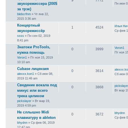
9
7772
звукорежиссера (200$
Пн июн 0
за трэк)
blebcrfnm
» Чт янв 22,
2015 3:36 am
Концертный
Илья Ни
1
4524
звукорежиссёр
Ср фев 1
ssss
» Пн сен 02, 2019
8:41 pm
Знатоки ProTools,
Voron1
0
3999
нужна помощь
Пт ноя 1
Voron1
» Пт ноя 15, 2019
10:10 am
Cubase лицензия
alexxx.k
0
3614
alexxx.kon1
» Сб июн 08,
Сб июн 0
2019 11:46 am
Сведение вокала под
pickslaye
0
3868
минус или всего
Вт мар 1
трека целиком
pickslayer
» Вт мар 19,
2019 4:59 pm
Не сллышно Midi
bhydnn
0
3672
клавиатуру в ableton
Ср фев 0
bhydnn
» Ср фев 06, 2019
12:47 pm