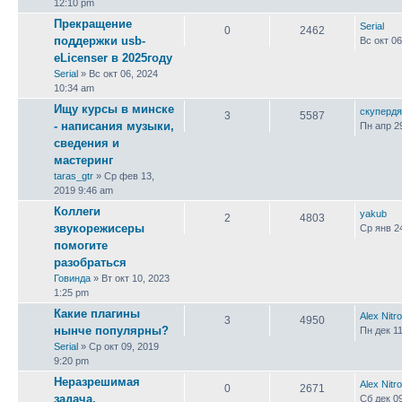
12:10 pm
Прекращение
Serial
0
2462
поддержки usb-
Вс окт 06
eLicenser в 2025году
Serial
» Вс окт 06, 2024
10:34 am
Ищу курсы в минске
скуперд
3
5587
- написания музыки,
Пн апр 2
сведения и
мастеринг
taras_gtr
» Ср фев 13,
2019 9:46 am
Коллеги
yakub
2
4803
звукорежисеры
Ср янв 2
помогите
разобраться
Говинда
» Вт окт 10, 2023
1:25 pm
Какие плагины
Alex Nitro
3
4950
нынче популярны?
Пн дек 11
Serial
» Ср окт 09, 2019
9:20 pm
Неразрешимая
Alex Nitro
0
2671
задача.
Сб дек 0