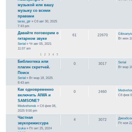
музыкой или вашу
музыку со всеми
правами
taras_gtr
» Сб авг 30, 2025
7:43 pm
Давайте поговорим о
Gibsany
61
22670
гитарном звуке
Вт июн 1
Serial
» Чт авг 05, 2021
11:07 am
1
2
3
4
5
Библиотека или
Serial
0
3017
плагин скретчей.
Вт мар 1
Поиск
Serial
» Вт мар 18, 2025
8:43 am
Как одновременно
Medveho
0
2460
включить AIWA и
Сб фев 0
SAMSONE?
Medvehonok
» Сб фев 08,
2025 9:00 pm
Частная
Джеабсо
4
3072
звукорежиссура
Пт ноя 2
Izuka
» Пт окт 25, 2024