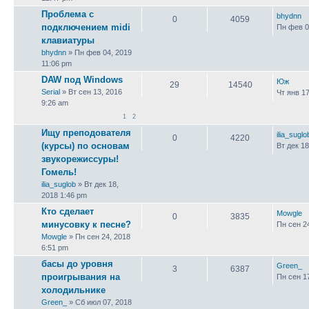
Проблема с
bhydnn
0
4059
подключением midi
Пн фев 0
клавиатуры
bhydnn
» Пн фев 04, 2019
11:06 pm
DAW под Windows
Юж
29
14540
Serial
» Вт сен 13, 2016
Чт янв 17
9:26 am
1
2
Ищу преподователя
ilia_suglo
0
4220
(курсы) по основам
Вт дек 18
звукорежиссуры!
Гомель!
ilia_suglob
» Вт дек 18,
2018 1:46 pm
Кто сделает
Mowgle
0
3835
минусовку к песне?
Пн сен 2
Mowgle
» Пн сен 24, 2018
6:51 pm
басы до уровня
Green_
3
6387
проигрывания на
Пн сен 1
холодильнике
Green_
» Сб июл 07, 2018