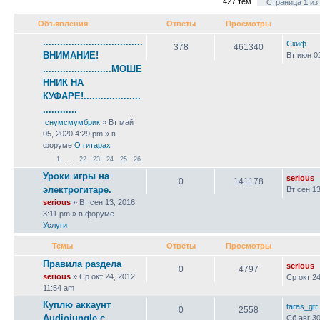
427 тем
Страница
1
из
Объявления
Ответы
Просмотры
...................................
Скиф
378
461340
ВНИМАНИЕ!
Вт июн 0
........................МОШЕ
ННИК НА
КУФАРЕ!....................
............
снумсмумбрик
» Вт май
05, 2020 4:29 pm » в
форуме
О гитарах
1
…
22
23
24
25
26
Уроки игры на
serious
0
141178
электрогитаре.
Вт сен 13
serious
» Вт сен 13, 2016
3:11 pm » в форуме
Услуги
Темы
Ответы
Просмотры
Правила раздела
serious
0
4797
serious
» Ср окт 24, 2012
Ср окт 24
11:54 am
Куплю аккаунт
taras_gtr
0
2558
Audiojungle с
Сб авг 30