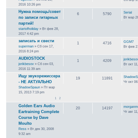
2016 10:26 pm
Нужна помощь/совет
Serial
6
5790
по записи гитарных
Вт мар 2
партий!
startofholiday
» Вт фев 28,
2017 4:42 pm
записать и свести
GGM7
1
4716
superman
» Сб сен 17,
Вт фев 2
2016 8:24 pm
AUDIOSTOCK
jorikbeso
1
4209
jorikbesov
» Сб сен 03,
Вт окт 11
2016 11:39 am
Ищу звукорежиссера
ShadowS
19
11891
- НЕ АКТУАЛЬНО
Чт окт 06
ShadowSpaun
» Пт мар
15, 2013 7:19 pm
1
2
Golden Ears Audio
morganm
20
14197
Eartraining Complete
Чт авг 11
Course by Dave
Moulto
Ress
» Вт дек 30, 2008
9:32 am