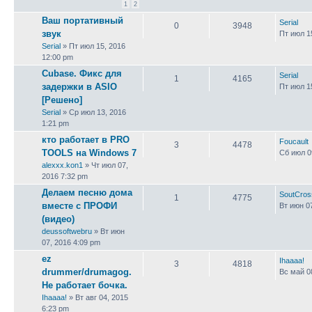
1
2
Ваш портативный
Serial
0
3948
звук
Пт июл 1
Serial
» Пт июл 15, 2016
12:00 pm
Cubase. Фикс для
Serial
1
4165
задержки в ASIO
Пт июл 1
[Решено]
Serial
» Ср июл 13, 2016
1:21 pm
кто работает в PRO
Foucault
3
4478
TOOLS на Windows 7
Сб июл 0
alexxx.kon1
» Чт июл 07,
2016 7:32 pm
Делаем песню дома
SoutCros
1
4775
вместе с ПРОФИ
Вт июн 0
(видео)
deussoftwebru
» Вт июн
07, 2016 4:09 pm
ez
Ihaaaa!
3
4818
drummer/drumagog.
Вс май 0
Не работает бочка.
Ihaaaa!
» Вт авг 04, 2015
6:23 pm