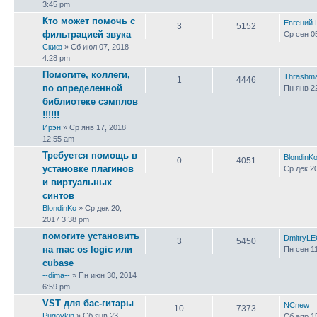
3:45 pm
Кто может помочь с
Евгений
3
5152
фильтрацией звука
Ср сен 0
Скиф
» Сб июл 07, 2018
4:28 pm
Помогите, коллеги,
Thrashm
1
4446
по определенной
Пн янв 2
библиотеке сэмплов
!!!!!!
Ирэн
» Ср янв 17, 2018
12:55 am
Требуется помощь в
BlondinK
0
4051
установке плагинов
Ср дек 2
и виртуальных
синтов
BlondinKo
» Ср дек 20,
2017 3:38 pm
помогите установить
DmitryL
3
5450
на mac os logic или
Пн сен 1
cubase
--dima--
» Пн июн 30, 2014
6:59 pm
VST для бас-гитары
NCnew
10
7373
Pugovkin
» Сб янв 23,
Сб апр 1