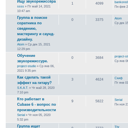
Ищу звукорежиссёра
bankored
1
4099
ssss
» Пт май 14, 2021
Пн фев 2
10:47 am
Группа в поиске
Atom
0
3375
соратника по
Ср дек 1
сведению,
мастерингу и саунд-
дизайну.
Atom
» Ср дек 15, 2021
12:29 pm
Обучение
project-s
0
3684
звукорежиссуре.
Ср янв 0
project-studio
» Ср янв 06,
2021 9:35 pm
Как сделать такой
Скиф
3
4624
эффект на гитару?
Пт янв 0
S.K.A.T.
» Чт май 28, 2020
7:10 pm
Кто работает в
Serial
9
5822
Cubase 6 - вопрос по
Пн ноя 2
производительности
Serial
» Чт ноя 05, 2020
5:32 pm
Группа ищет
Thr