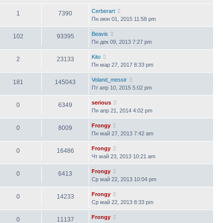
Cerberart
1
7390
Пн июн 01, 2015 11:58 pm
Beavis
102
93395
Пн дек 09, 2013 7:27 pm
Kito
2
23133
Пн мар 27, 2017 8:33 pm
Voland_messir
181
145043
Пт апр 10, 2015 5:02 pm
serious
0
6349
Пн апр 21, 2014 4:02 pm
Frongy
0
8009
Пн май 27, 2013 7:42 am
Frongy
0
16486
Чт май 23, 2013 10:21 am
Frongy
0
6413
Ср май 22, 2013 10:04 pm
Frongy
0
14233
Ср май 22, 2013 8:33 pm
Frongy
0
11137