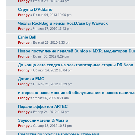
Frongy
» Вт янв 29, 2013 8:44 pm
Струны D'Addario
Frongy
» Пт янв 04, 2013 10:00 pm
Чехлы RockBag и кейсы RockCase by Warwick
Frongy
» Чт июн 17, 2010 11:43 pm
Ernie Ball
Frongy
» Вс май 23, 2010 8:33 pm
Новое поступление педалей Dunlop и MXR, медиаторов Du
Frongy
» Вс авг 05, 2012 8:29 pm
До конца лета скидка на электрогитарные струны DR Neon
Frongy
» Сб июл 14, 2012 10:04 pm
Датчики EMG
Frongy
» Пн май 21, 2012 10:29 pm
интересно ваше мнение об обслуживании в наших павиль
Frongy
» Чт окт 06, 2005 8:21 am
Педали эффектов ARTEC
Frongy
» Вт апр 24, 2012 9:13 pm
Звукосниматели DiMarzio
Frongy
» Ср апр 18, 2012 10:51 pm
Средства по уходу за грифом и струнами