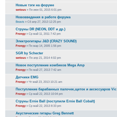
Новые тэги на форуме
serious
» Пн июн 01, 2015 6:01 pm
Нововведения в работе форума
Beavis
» Сб апр 27, 2013 12:25 pm
Струны DR (NEON, DDT и др.)
Frongy
» Ср май 11, 2011 7:42 pm
Электрогитары J&D (CRAZY SOUND)
Frongy
» Пн мар 14, 2005 1:56 pm
SGR by Schecter
serious
» Пн апр 21, 2014 4:02 pm
Новое поступление комбиков Mega Amp
Frongy
» Пн май 27, 2013 7:42 am
Датчики EMG
Frongy
» Чт май 23, 2013 10:21 am
Поступление барабанных палочек,щеток и аксессуаров Vic 
Frongy
» Ср май 22, 2013 10:04 pm
Струны Ernie Ball (поступили Ernie Ball Cobalt)
Frongy
» Ср май 22, 2013 8:33 pm
Акустические гитары Greg Bennett