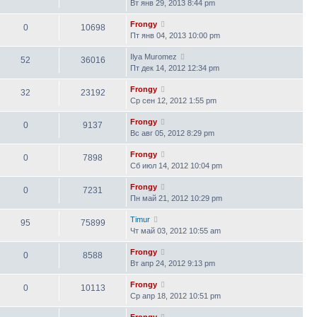
Вт янв 29, 2013 8:44 pm
Frongy
0
10698
Пт янв 04, 2013 10:00 pm
Ilya Muromez
52
36016
Пт дек 14, 2012 12:34 pm
Frongy
32
23192
Ср сен 12, 2012 1:55 pm
Frongy
0
9137
Вс авг 05, 2012 8:29 pm
Frongy
0
7898
Сб июл 14, 2012 10:04 pm
Frongy
0
7231
Пн май 21, 2012 10:29 pm
Timur
95
75899
Чт май 03, 2012 10:55 am
Frongy
0
8588
Вт апр 24, 2012 9:13 pm
Frongy
0
10113
Ср апр 18, 2012 10:51 pm
Frongy