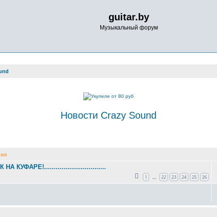
guitar.by
Музыкальный форум
und
Новости Crazy Sound
иск
ия
К НА КУФАРЕ!................................
1
22
23
24
25
26
…