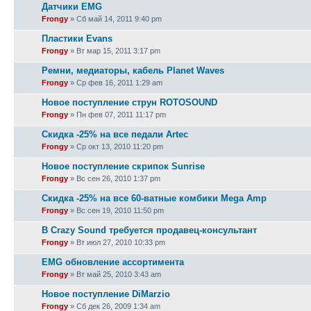
Датчики EMG
Frongy
» Сб май 14, 2011 9:40 pm
Пластики Evans
Frongy
» Вт мар 15, 2011 3:17 pm
Ремни, медиаторы, кабель Planet Waves
Frongy
» Ср фев 16, 2011 1:29 am
Новое поступление струн ROTOSOUND
Frongy
» Пн фев 07, 2011 11:17 pm
Скидка -25% на все педали Artec
Frongy
» Ср окт 13, 2010 11:20 pm
Новое поступление скрипок Sunrise
Frongy
» Вс сен 26, 2010 1:37 pm
Скидка -25% на все 60-ватные комбики Mega Amp
Frongy
» Вс сен 19, 2010 11:50 pm
В Crazy Sound требуется продавец-консультант
Frongy
» Вт июл 27, 2010 10:33 pm
EMG обновление ассортимента
Frongy
» Вт май 25, 2010 3:43 am
Новое поступление DiMarzio
Frongy
» Сб дек 26, 2009 1:34 am