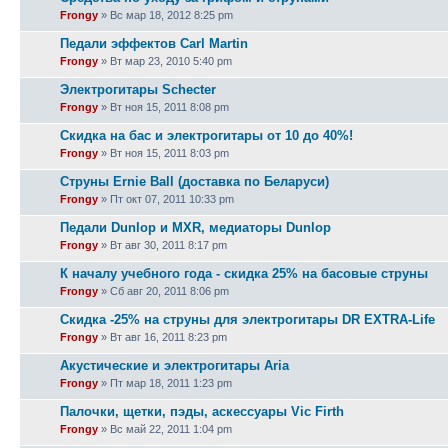
Frongy
» Вс мар 18, 2012 8:25 pm
Педали эффектов Carl Martin
Frongy
» Вт мар 23, 2010 5:40 pm
Электрогитары Schecter
Frongy
» Вт ноя 15, 2011 8:08 pm
Скидка на бас и электрогитары от 10 до 40%!
Frongy
» Вт ноя 15, 2011 8:03 pm
Струны Ernie Ball (доставка по Беларуси)
Frongy
» Пт окт 07, 2011 10:33 pm
Педали Dunlop и MXR, медиаторы Dunlop
Frongy
» Вт авг 30, 2011 8:17 pm
К началу учебного года - скидка 25% на басовые струны
Frongy
» Сб авг 20, 2011 8:06 pm
Скидка -25% на струны для электрогитары DR EXTRA-Life
Frongy
» Вт авг 16, 2011 8:23 pm
Акустические и электрогитары Aria
Frongy
» Пт мар 18, 2011 1:23 pm
Палочки, щетки, пэды, аскессуары Vic Firth
Frongy
» Вс май 22, 2011 1:04 pm