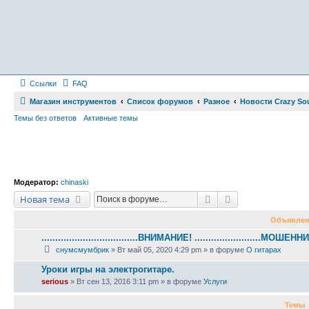
Ссылки
FAQ
Магазин инструментов
Список форумов
Разное
Новости Crazy So
Темы без ответов
Активные темы
Модератор:
chinaski
Поиск
Расширенный по
Новая тема
Объявлен
...................................ВНИМАНИЕ! ........................МОШЕННИ
снумсмумбрик
» Вт май 05, 2020 4:29 pm » в форуме
О гитарах
Уроки игры на электрогитаре.
serious
» Вт сен 13, 2016 3:11 pm » в форуме
Услуги
Темы