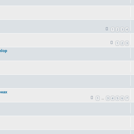
1
2
3
4
1
2
3
nlop
онах
1
3
4
5
6
7
…