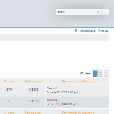
Поиск
Рас
Регистрация
Вход
1
2
Сл
81 тема
Ответы
Просмотры
Последнее сообщение
Скиф
378
461338
Вт июн 02, 2026 2:05 pm
serious
0
141178
Вт сен 13, 2016 3:11 pm
Ответы
Просмотры
Последнее сообщение