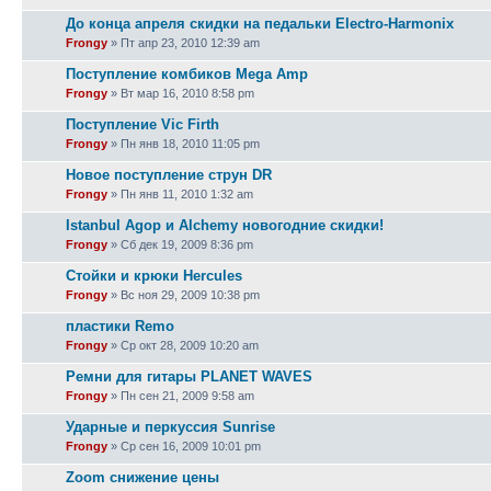
До конца апреля скидки на педальки Electro-Harmonix
Frongy
» Пт апр 23, 2010 12:39 am
Поступление комбиков Mega Amp
Frongy
» Вт мар 16, 2010 8:58 pm
Поступление Vic Firth
Frongy
» Пн янв 18, 2010 11:05 pm
Новое поступление струн DR
Frongy
» Пн янв 11, 2010 1:32 am
Istanbul Agop и Alchemy новогодние скидки!
Frongy
» Сб дек 19, 2009 8:36 pm
Стойки и крюки Hercules
Frongy
» Вс ноя 29, 2009 10:38 pm
пластики Remo
Frongy
» Ср окт 28, 2009 10:20 am
Ремни для гитары PLANET WAVES
Frongy
» Пн сен 21, 2009 9:58 am
Ударные и перкуссия Sunrise
Frongy
» Ср сен 16, 2009 10:01 pm
Zoom снижение цены