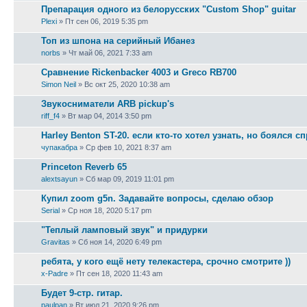
Препарация одного из белорусских "Custom Shop" guitar
Plexi
» Пт сен 06, 2019 5:35 pm
Топ из шпона на серийный Ибанез
norbs
» Чт май 06, 2021 7:33 am
Сравнение Rickenbacker 4003 и Greco RB700
Simon Neil
» Вс окт 25, 2020 10:38 am
Звукосниматели ARB pickup's
riff_f4
» Вт мар 04, 2014 3:50 pm
Harley Benton ST-20. если кто-то хотел узнать, но боялся с
чупакабра
» Ср фев 10, 2021 8:37 am
Princeton Reverb 65
alextsayun
» Сб мар 09, 2019 11:01 pm
Купил zoom g5n. Задавайте вопросы, сделаю обзор
Serial
» Ср ноя 18, 2020 5:17 pm
"Теплый ламповый звук" и придурки
Gravitas
» Сб ноя 14, 2020 6:49 pm
ребята, у кого ещё нету телекастера, срочно смотрите ))
x-Padre
» Пт сен 18, 2020 11:43 am
Будет 9-стр. гитар.
paulpan
» Вт июл 21, 2020 9:26 pm