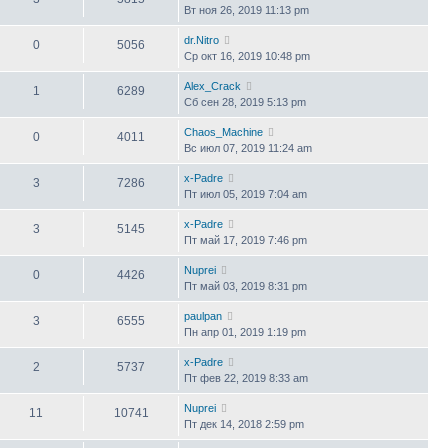
Вт ноя 26, 2019 11:13 pm
dr.Nitro
0
5056
Ср окт 16, 2019 10:48 pm
Alex_Crack
1
6289
Сб сен 28, 2019 5:13 pm
Chaos_Machine
0
4011
Вс июл 07, 2019 11:24 am
x-Padre
3
7286
Пт июл 05, 2019 7:04 am
x-Padre
3
5145
Пт май 17, 2019 7:46 pm
Nuprei
0
4426
Пт май 03, 2019 8:31 pm
paulpan
3
6555
Пн апр 01, 2019 1:19 pm
x-Padre
2
5737
Пт фев 22, 2019 8:33 am
Nuprei
11
10741
Пт дек 14, 2018 2:59 pm