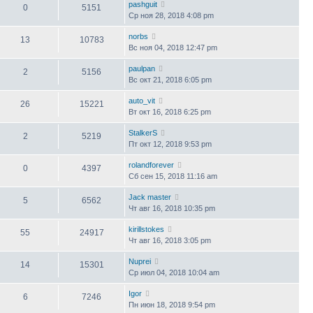
pashguit
0
5151
Ср ноя 28, 2018 4:08 pm
norbs
13
10783
Вс ноя 04, 2018 12:47 pm
paulpan
2
5156
Вс окт 21, 2018 6:05 pm
auto_vit
26
15221
Вт окт 16, 2018 6:25 pm
StalkerS
2
5219
Пт окт 12, 2018 9:53 pm
rolandforever
0
4397
Сб сен 15, 2018 11:16 am
Jack master
5
6562
Чт авг 16, 2018 10:35 pm
kirillstokes
55
24917
Чт авг 16, 2018 3:05 pm
Nuprei
14
15301
Ср июл 04, 2018 10:04 am
Igor
6
7246
Пн июн 18, 2018 9:54 pm