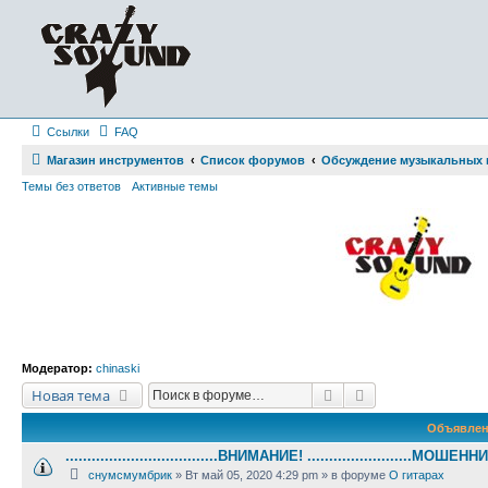
Ссылки
FAQ
Магазин инструментов
Список форумов
Обсуждение музыкальных 
Темы без ответов
Активные темы
Модератор:
chinaski
Поиск
Расширенный по
Новая тема
Объявлен
...................................ВНИМАНИЕ! ........................МОШЕННИ
снумсмумбрик
» Вт май 05, 2020 4:29 pm » в форуме
О гитарах