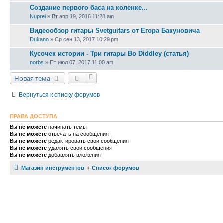
Создание первого баса на коленке...
Nuprei
» Вт апр 19, 2016 11:28 am
Видеообзор гитары Svetguitars от Егора Бакуновича
Dukano
» Ср сен 13, 2017 10:29 pm
Кусочек истории - Три гитары Bo Diddley (статья)
norbs
» Пт июл 07, 2017 11:00 am
Новая тема
Вернуться к списку форумов
ПРАВА ДОСТУПА
Вы
не можете
начинать темы
Вы
не можете
отвечать на сообщения
Вы
не можете
редактировать свои сообщения
Вы
не можете
удалять свои сообщения
Вы
не можете
добавлять вложения
Магазин инструментов
Список форумов