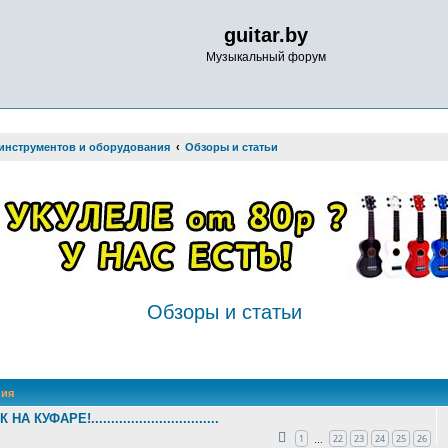
guitar.by
Музыкальный форум
инструментов и оборудования
Обзоры и статьи
Обзоры и статьи
иск
ия
К НА КУФАРЕ!................................
1
22
23
24
25
26
…