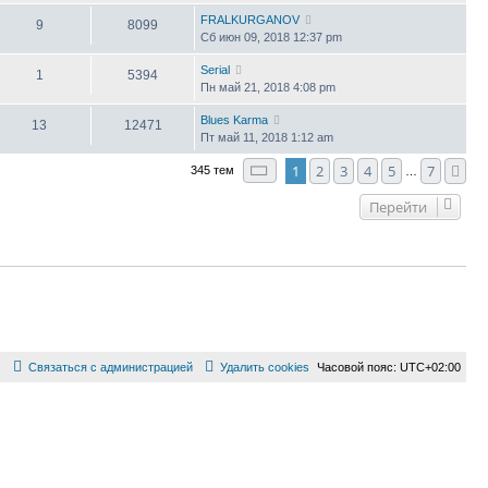
FRALKURGANOV
9
8099
Сб июн 09, 2018 12:37 pm
Serial
1
5394
Пн май 21, 2018 4:08 pm
Blues Karma
13
12471
Пт май 11, 2018 1:12 am
Страница
1
из
7
1
2
3
4
5
7
Сл
345 тем
…
Перейти
Связаться с администрацией
Удалить cookies
Часовой пояс:
UTC+02:00