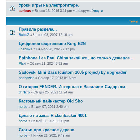
Уроки игры на электрогитаре.
serious
» Вт сен 13, 2016 3:11 pm » в форуме
Услуги
Темы
Правила раздела...
BubleZ
» Чт ноя 08, 2007 12:16 am
Цифровое фортепиано Korg B2N
Lashinks
» Пт мар 28, 2025 7:12 pm
Epiphone Les Paul China такой же , но только дешевле ...
Plexi
» Сб сен 21, 2024 8:32 am
Sadovski Mini Bass (custom 100$ project) by upgreader
pashevich
» Ср апр 17, 2013 8:16 pm
О гитарах FENDER. Интервью с Василием Сидорком.
dr.Nitro
» Сб дек 25, 2021 11:24 am
Кастомный пайнкастер Old Sho
norbs
» Вт дек 07, 2021 2:40 pm
Делаю на заказ Rickenbacker 4001
norbs
» Вт май 11, 2021 1:00 pm
Статьи про красное дерево
norbs
» Пн июн 21, 2021 9:49 am