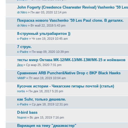
John Fogerty (Creedence Clearwater Revival) Vashenko '59 Le
dr.Nitro
» Пн авг 03, 2020 12:14 pm
Покраска нового Vaschenko '59 Les Paul clone. В деталях.
dr.Nitro
» Вт май 22, 2018 5:43 pm
8-струнный ультрабаритон ))
x-Padre
» Чт сен 19, 2019 10:45 am
7 струн.
x-Padre
» Пн мар 09, 2020 10:39 pm
тесты микр Октава МК-12/МК-13/МК-13М/МК-15 и нойманов
Дед
» Ср мар 25, 2020 7:31 pm
Сравнение ARB Puncher&Native Drop с BKP Black Hawks
VAMP
» Пт июл 19, 2019 10:04 am
Кусочек истории - Чикагские гитары почтой (статья)
norbs
» Пн дек 18, 2017 5:20 pm
как Suhr, только дешевле.
x-Padre
» Ср дек 18, 2019 12:31 pm
D-bird bass
Nuprei
» Вс дек 15, 2019 7:16 pm
Вариация на тему "джазмастер"