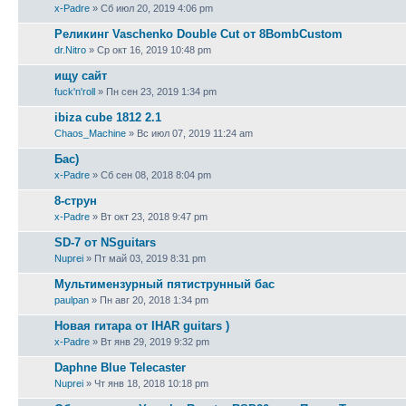
x-Padre
» Сб июл 20, 2019 4:06 pm
Реликинг Vaschenko Double Cut от 8BombCustom
dr.Nitro
» Ср окт 16, 2019 10:48 pm
ищу сайт
fuck'n'roll
» Пн сен 23, 2019 1:34 pm
ibiza cube 1812 2.1
Chaos_Machine
» Вс июл 07, 2019 11:24 am
Бас)
x-Padre
» Сб сен 08, 2018 8:04 pm
8-струн
x-Padre
» Вт окт 23, 2018 9:47 pm
SD-7 от NSguitars
Nuprei
» Пт май 03, 2019 8:31 pm
Мультимензурный пятиструнный бас
paulpan
» Пн авг 20, 2018 1:34 pm
Новая гитара от IHAR guitars )
x-Padre
» Вт янв 29, 2019 9:32 pm
Daphne Blue Telecaster
Nuprei
» Чт янв 18, 2018 10:18 pm