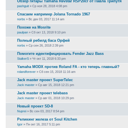
Обзор гитары Yamaha Revstar RSP20cr от Павла Трипутя
pashguit
» Ср ноя 28, 2018 4:08 pm
Спасаем например Jolana Tornado 1967
norbs
» Вс дек 03, 2017 11:14 am
Похоже на Mosrite
paulpan
» Сб окт 13, 2018 9:10 pm
Полный ребилд баса Орфей
norbs
» Ср сен 26, 2018 2:39 pm
Помогите идентифицировать Fender Jazz Bass
StalkerS
» Чт окт 11, 2018 6:33 pm
Yamaha MODX против Roland FA - кто теперь главный?
rolandforever
» Сб сен 15, 2018 11:16 am
Jack master проект SuperTelec
Jack master
» Ср авг 15, 2018 12:21 pm
Jack master проект telebass
Jack master
» Ср авг 01, 2018 10:29 pm
Новый проект SD-8
Nuprei
» Вс сен 03, 2017 8:54 pm
Реликинг железа от Soul Kitchen
Igor
» Пн окт 16, 2017 5:11 pm