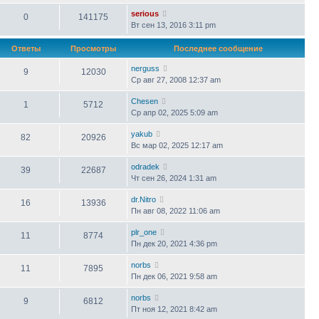
serious
0
141175
Вт сен 13, 2016 3:11 pm
Ответы
Просмотры
Последнее сообщение
nerguss
9
12030
Ср авг 27, 2008 12:37 am
Chesen
1
5712
Ср апр 02, 2025 5:09 am
yakub
82
20926
Вс мар 02, 2025 12:17 am
odradek
39
22687
Чт сен 26, 2024 1:31 am
dr.Nitro
16
13936
Пн авг 08, 2022 11:06 am
plr_one
11
8774
Пн дек 20, 2021 4:36 pm
norbs
11
7895
Пн дек 06, 2021 9:58 am
norbs
9
6812
Пт ноя 12, 2021 8:42 am