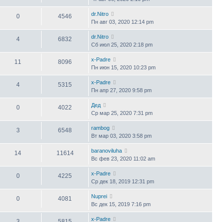
dr.Nitro
0
4546
Пн авг 03, 2020 12:14 pm
dr.Nitro
4
6832
Сб июл 25, 2020 2:18 pm
x-Padre
11
8096
Пн июн 15, 2020 10:23 pm
x-Padre
4
5315
Пн апр 27, 2020 9:58 pm
Дед
0
4022
Ср мар 25, 2020 7:31 pm
rambog
3
6548
Вт мар 03, 2020 3:58 pm
baranoviluha
14
11614
Вс фев 23, 2020 11:02 am
x-Padre
0
4225
Ср дек 18, 2019 12:31 pm
Nuprei
0
4081
Вс дек 15, 2019 7:16 pm
x-Padre
3
5815