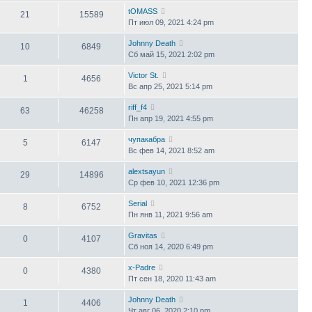
tOMASS
21
15589
Пт июл 09, 2021 4:24 pm
Johnny Death
10
6849
Сб май 15, 2021 2:02 pm
Victor St.
1
4656
Вс апр 25, 2021 5:14 pm
riff_f4
63
46258
Пн апр 19, 2021 4:55 pm
чупакабра
5
6147
Вс фев 14, 2021 8:52 am
alextsayun
29
14896
Ср фев 10, 2021 12:36 pm
Serial
8
6752
Пн янв 11, 2021 9:56 am
Gravitas
0
4107
Сб ноя 14, 2020 6:49 pm
x-Padre
0
4380
Пт сен 18, 2020 11:43 am
Johnny Death
1
4406
Чт авг 06, 2020 2:10 pm