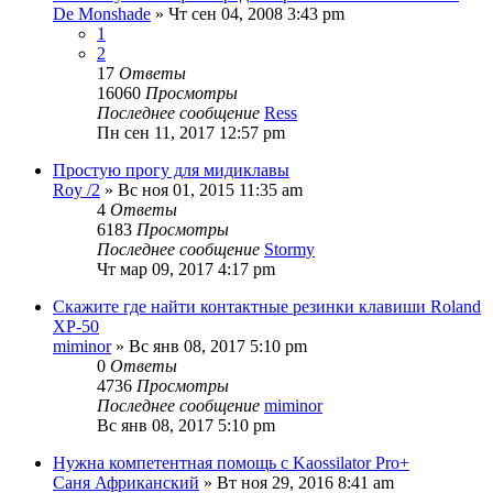
De Monshade
» Чт сен 04, 2008 3:43 pm
1
2
17
Ответы
16060
Просмотры
Последнее сообщение
Ress
Пн сен 11, 2017 12:57 pm
Простую прогу для мидиклавы
Roy /2
» Вс ноя 01, 2015 11:35 am
4
Ответы
6183
Просмотры
Последнее сообщение
Stormy
Чт мар 09, 2017 4:17 pm
Cкажите где найти контактные резинки клавиши Roland
XP-50
miminor
» Вс янв 08, 2017 5:10 pm
0
Ответы
4736
Просмотры
Последнее сообщение
miminor
Вс янв 08, 2017 5:10 pm
Нужна компетентная помощь с Kaossilator Pro+
Саня Африканский
» Вт ноя 29, 2016 8:41 am