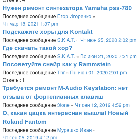
Нужен ремонт синтезатора Yamaha pss-780
Последнее сообщение
Егор Игоренко
«
Чт мар 18, 2021 1:37 pm
Подскажите хоры для Kontakt
Последнее сообщение
S.K.A.T.
«
Чт июн 25, 2020 2:02 pm
Где скачать такой хор?
Последнее сообщение
S.K.A.T.
«
Вс июн 21, 2020 7:31 pm
Посоветуйте снейр как у Rammstein
Последнее сообщение
Thr
«
Пн июн 01, 2020 2:01 pm
Ответы:
1
Требуется ремонт M-Аudio Keystation: нет
отзыва от фортепианных клавиш
Последнее сообщение
3tone
«
Чт сен 12, 2019 4:59 pm
О, какая цацка интересная вышла! Новый
Roland Fantom
Последнее сообщение
Мурашко Иван
«
Чт сен 05, 2019 4:12 pm