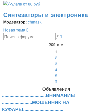
Синтезаторы и электроника
Модератор:
chinaski
Новая тема
Поиск
Расширенный
поиск
209 тем
1
2
3
4
5
След.
Объявления
...................................ВНИМАНИЕ!
........................МОШЕННИК НА
КУФАРЕ!................................