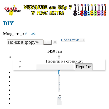
DIY
Модератор:
chinaski
Новая тема
Расширенный
Поиск
поиск
1450 тем
Страница
1
Перейти на страницу:
из
29
1
2
3
4
5
…
29
След.