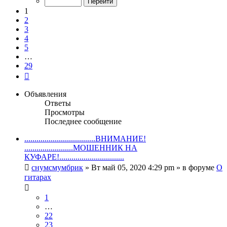
29
1
2
3
4
5
…
29
След.
Объявления
Ответы
Просмотры
Последнее сообщение
...................................ВНИМАНИЕ!
........................МОШЕННИК НА
КУФАРЕ!................................
снумсмумбрик
» Вт май 05, 2020 4:29 pm » в форуме
О
гитарах
1
…
22
23