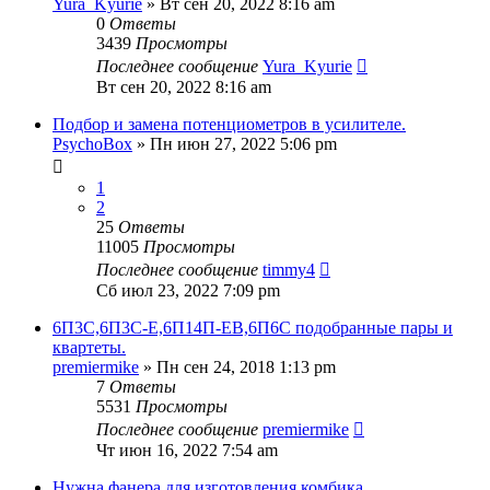
Yura_Kyurie
» Вт сен 20, 2022 8:16 am
0
Ответы
3439
Просмотры
Последнее сообщение
Yura_Kyurie
Вт сен 20, 2022 8:16 am
Подбор и замена потенциометров в усилителе.
PsychoBox
» Пн июн 27, 2022 5:06 pm
1
2
25
Ответы
11005
Просмотры
Последнее сообщение
timmy4
Сб июл 23, 2022 7:09 pm
6П3С,6П3С-Е,6П14П-ЕВ,6П6С подобранные пары и
квартеты.
premiermike
» Пн сен 24, 2018 1:13 pm
7
Ответы
5531
Просмотры
Последнее сообщение
premiermike
Чт июн 16, 2022 7:54 am
Нужна фанера для изготовления комбика