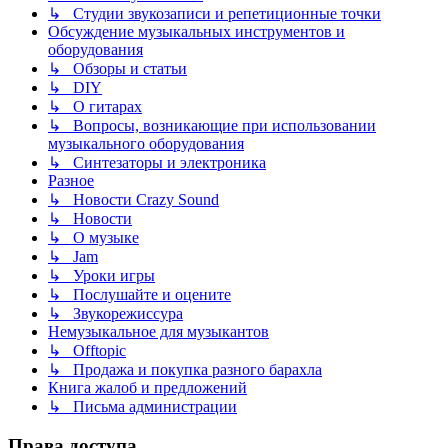
↳ Студии звукозаписи и репетиционные точки
Обсуждение музыкальных инструментов и
оборудования
↳ Обзоры и статьи
↳ DIY
↳ О гитарах
↳ Вопросы, возникающие при использовании
музыкального оборудования
↳ Синтезаторы и электроника
Разное
↳ Новости Crazy Sound
↳ Новости
↳ О музыке
↳ Jam
↳ Уроки игры
↳ Послушайте и оцените
↳ Звукорежиссура
Немузыкальное для музыкантов
↳ Offtopic
↳ Продажа и покупка разного барахла
Книга жалоб и предложений
↳ Письма администрации
Права доступа