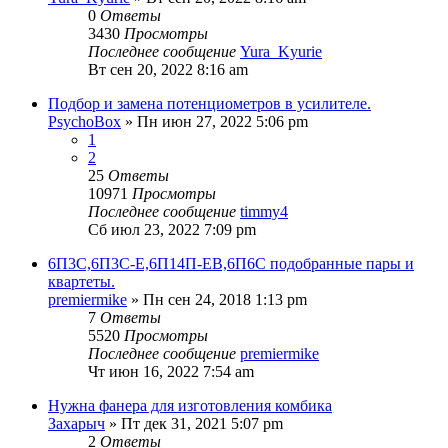
0
Ответы
3430
Просмотры
Последнее сообщение
Yura_Kyurie
Вт сен 20, 2022 8:16 am
Подбор и замена потенциометров в усилителе.
PsychoBox
» Пн июн 27, 2022 5:06 pm
1
2
25
Ответы
10971
Просмотры
Последнее сообщение
timmy4
Сб июл 23, 2022 7:09 pm
6П3С,6П3С-Е,6П14П-ЕВ,6П6С подобранные пары и
квартеты.
premiermike
» Пн сен 24, 2018 1:13 pm
7
Ответы
5520
Просмотры
Последнее сообщение
premiermike
Чт июн 16, 2022 7:54 am
Нужна фанера для изготовления комбика
Захарыч
» Пт дек 31, 2021 5:07 pm
2
Ответы