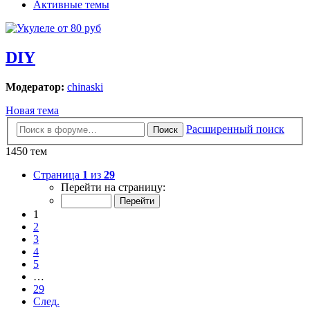
Активные темы
DIY
Модератор:
chinaski
Новая тема
Расширенный поиск
Поиск
1450 тем
Страница
1
из
29
Перейти на страницу:
1
2
3
4
5
…
29
След.