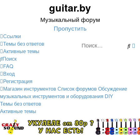
guitar.by
Музыкальный форум
Пропустить
Ссылки
Темы без ответов
Пои
Р
Активные темы
п
Поиск
FAQ
Вход
Регистрация
Магазин инструментов
Список форумов
Обсуждение
музыкальных инструментов и оборудования
DIY
Темы без ответов
Активные темы