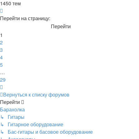
1450 тем
Страница
1
Перейти на страницу:
из
29
1
2
3
4
5
…
29
След.
Вернуться к списку форумов
Перейти
Барахолка
↳ Гитары
↳ Гитарное оборудование
↳ Бас-гитары и басовое оборудование