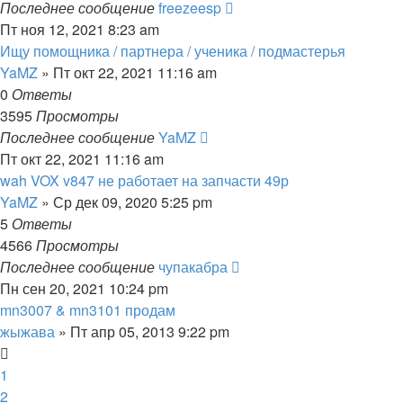
Последнее сообщение
freezeesp
Пт ноя 12, 2021 8:23 am
Ищу помощника / партнера / ученика / подмастерья
YaMZ
» Пт окт 22, 2021 11:16 am
0
Ответы
3595
Просмотры
Последнее сообщение
YaMZ
Пт окт 22, 2021 11:16 am
wah VOX v847 не работает на запчасти 49р
YaMZ
» Ср дек 09, 2020 5:25 pm
5
Ответы
4566
Просмотры
Последнее сообщение
чупакабра
Пн сен 20, 2021 10:24 pm
mn3007 & mn3101 продам
жыжава
» Пт апр 05, 2013 9:22 pm
1
2