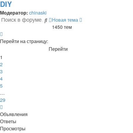
DIY
Модератор:
chinaski
Новая тема
Поиск
Расширенный
1450 тем
поиск
Страница
1
Перейти на страницу:
из
29
1
2
3
4
5
…
29
След.
Объявления
Ответы
Просмотры