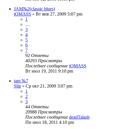
JAM№2(classic blues)
tOMASS
» Вт янв 27, 2009 5:07 pm
1
…
3
4
5
6
7
92
Ответы
40293
Просмотры
Последнее сообщение
tOMASS
Вт июл 19, 2011 9:10 pm
jam №7
Slip
» Ср окт 21, 2009 3:07 pm
1
2
3
44
Ответы
20988
Просмотры
Последнее сообщение
deadTalash
Пн июл 18, 2011 4:10 pm