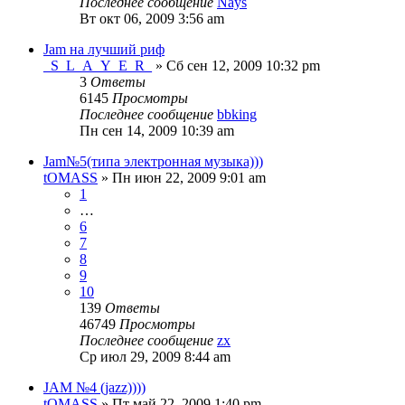
Последнее сообщение
Nays
Вт окт 06, 2009 3:56 am
Jam на лучший риф
_S_L_A_Y_E_R_
» Сб сен 12, 2009 10:32 pm
3
Ответы
6145
Просмотры
Последнее сообщение
bbking
Пн сен 14, 2009 10:39 am
Jam№5(типа электронная музыка)))
tOMASS
» Пн июн 22, 2009 9:01 am
1
…
6
7
8
9
10
139
Ответы
46749
Просмотры
Последнее сообщение
zx
Ср июл 29, 2009 8:44 am
JAM №4 (jazz))))
tOMASS
» Пт май 22, 2009 1:40 pm