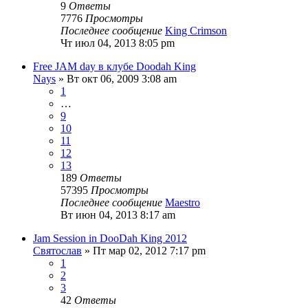
9
Ответы
7776
Просмотры
Последнее сообщение
King Crimson
Чт июл 04, 2013 8:05 pm
Free JAM day в клубе Doodah King
Nays
» Вт окт 06, 2009 3:08 am
1
…
9
10
11
12
13
189
Ответы
57395
Просмотры
Последнее сообщение
Maestro
Вт июн 04, 2013 8:17 am
Jam Session in DooDah King 2012
Святослав
» Пт мар 02, 2012 7:17 pm
1
2
3
42
Ответы