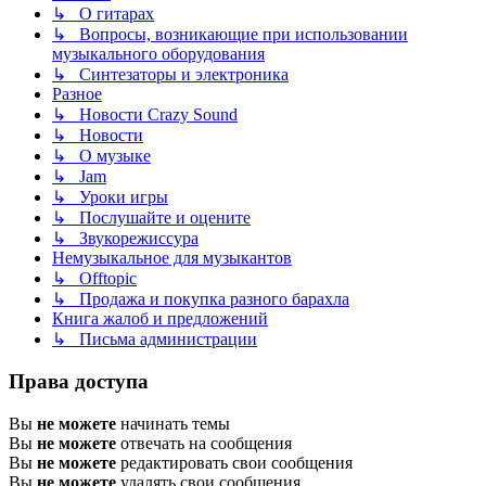
↳ О гитарах
↳ Вопросы, возникающие при использовании
музыкального оборудования
↳ Синтезаторы и электроника
Разное
↳ Новости Crazy Sound
↳ Новости
↳ О музыке
↳ Jam
↳ Уроки игры
↳ Послушайте и оцените
↳ Звукорежиссура
Немузыкальное для музыкантов
↳ Offtopic
↳ Продажа и покупка разного барахла
Книга жалоб и предложений
↳ Письма администрации
Права доступа
Вы
не можете
начинать темы
Вы
не можете
отвечать на сообщения
Вы
не можете
редактировать свои сообщения
Вы
не можете
удалять свои сообщения