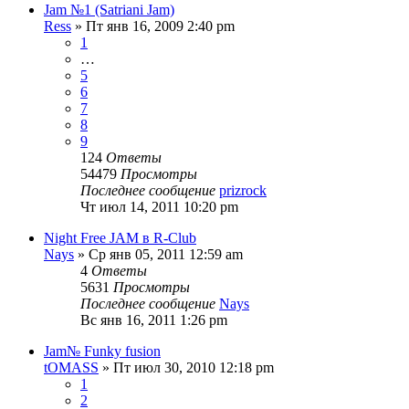
Jam №1 (Satriani Jam)
Ress
» Пт янв 16, 2009 2:40 pm
1
…
5
6
7
8
9
124
Ответы
54479
Просмотры
Последнее сообщение
prizrock
Чт июл 14, 2011 10:20 pm
Night Free JAM в R-Club
Nays
» Ср янв 05, 2011 12:59 am
4
Ответы
5631
Просмотры
Последнее сообщение
Nays
Вс янв 16, 2011 1:26 pm
Jam№ Funky fusion
tOMASS
» Пт июл 30, 2010 12:18 pm
1
2