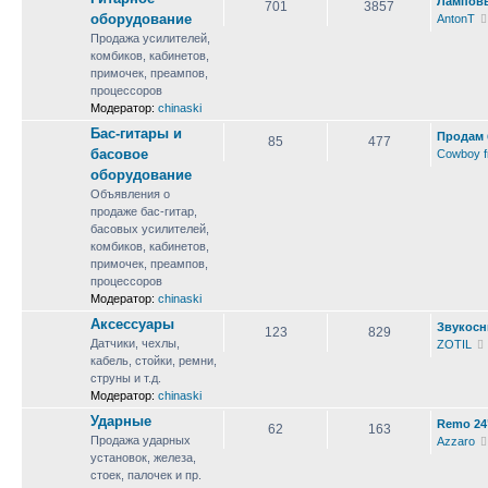
Ламповы
701
3857
оборудование
AntonT
Продажа усилителей,
комбиков, кабинетов,
примочек, преампов,
процессоров
Модератор:
chinaski
Бас-гитары и
Продам 
85
477
басовое
Cowboy f
оборудование
Объявления о
продаже бас-гитар,
басовых усилителей,
комбиков, кабинетов,
примочек, преампов,
процессоров
Модератор:
chinaski
Аксессуары
Звукосн
123
829
Датчики, чехлы,
ZOTIL
кабель, стойки, ремни,
струны и т.д.
Модератор:
chinaski
Ударные
Remo 24"
62
163
Продажа ударных
Azzaro
установок, железа,
стоек, палочек и пр.