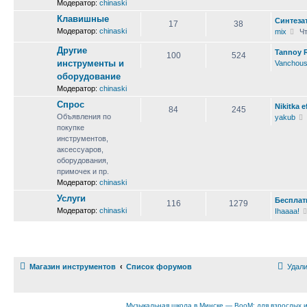
Модератор:
chinaski
Клавишные
Синтезат
17
38
Модератор:
chinaski
П
mix
Чт
е
Другие
Tannoy R
р
100
524
инструменты и
Vanchou
е
й
оборудование
т
Модератор:
chinaski
и
Спрос
Nikitka e
к
84
245
Объявления по
yakub
п
покупке
о
инструментов,
с
аксессуаров,
л
оборудования,
е
примочек и пр.
д
Модератор:
chinaski
н
е
Услуги
Бесплат
116
1279
м
Модератор:
chinaski
Ihaaaa!
у
с
о
о
б
Магазин инструментов
Список форумов
Удали
щ
е
н
и
Музыкальная школа в Минске — BooM: для взрослых 