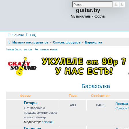
П
Р
guitar.by
о
а
и
с
Музыкальный форум
с
ш
к
и
р
е
н
Ссылки
FAQ
н
Магазин инструментов
Список форумов
Барахолка
ы
й
Темы без ответов
Активные темы
п
о
и
с
к
Барахолка
Форум
Темы
Сообщения
Гитары
Продам 
483
6402
Объявления о
Cowboy f
продаже акустических
и электрогитар
Модератор:
chinaski
Гитарное