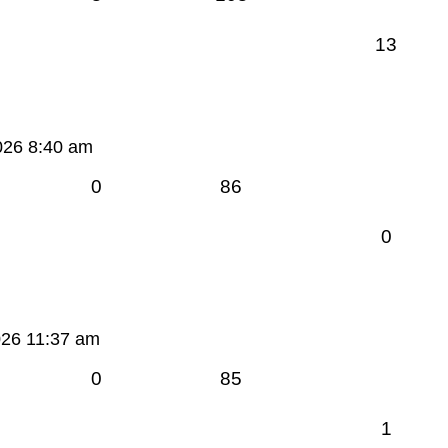
13
026 8:40 am
0
86
0
026 11:37 am
0
85
1