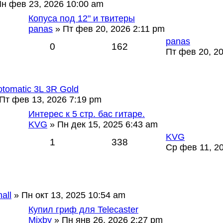
н фев 23, 2026 10:00 am
Копуса под 12" и твитеры
panas
» Пт фев 20, 2026 2:11 pm
panas
0
162
Пт фев 20, 2
otomatic 3L 3R Gold
Пт фев 13, 2026 7:19 pm
Интерес к 5 стр. бас гитаре.
KVG
» Пн дек 15, 2025 6:43 am
KVG
1
338
Ср фев 11, 2
all
» Пн окт 13, 2025 10:54 am
Купил гриф для Telecaster
Mixby
» Пн янв 26, 2026 2:27 pm