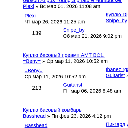
Gibson Angus Young Signature Humbucker
Plexi
» Вс мар 01, 2026 11:08 am
Куплю Di
Plexi
Snipe_by
Чт мар 26, 2026 11:25 am
Snipe_by
139
Сб мар 21, 2026 9:02 pm
Куплю басовый преамп AMT BC1.
=Beny=
» Ср мар 11, 2026 10:52 am
Ibanez r
=Beny=
Guitarist
»
Ср мар 11, 2026 10:52 am
Guitarist
213
Пт мар 06, 2026 8:48 am
Куплю басовый комбарь
Basshead
» Пн фев 23, 2026 4:12 pm
Пикгард 
Basshead