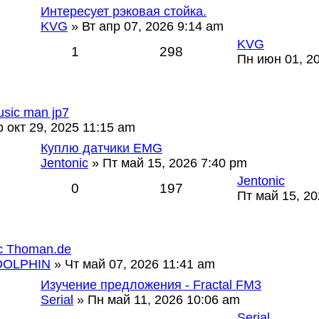
Интересует рэковая стойка.
KVG
» Вт апр 07, 2026 9:14 am
KVG
1
298
Пн июн 01, 2
sic man jp7
 окт 29, 2025 11:15 am
Куплю датчики EMG
Jentonic
» Пт май 15, 2026 7:40 pm
Jentonic
0
197
Пт май 15, 20
с Thoman.de
DOLPHIN
» Чт май 07, 2026 11:41 am
Изучение предложения - Fractal FM3
Serial
» Пн май 11, 2026 10:06 am
Serial