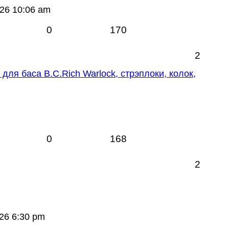
026 10:06 am
0
170
2
для баса B.C.Rich Warlock, стрэплоки, колок,
0
168
2
26 6:30 pm