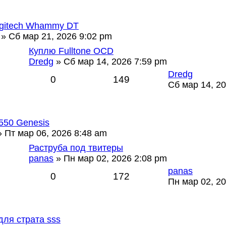
gitech Whammy DT
» Сб мар 21, 2026 9:02 pm
Куплю Fulltone OCD
Dredg
» Сб мар 14, 2026 7:59 pm
Dredg
0
149
Сб мар 14, 2
g550 Genesis
 Пт мар 06, 2026 8:48 am
Раструба под твитеры
panas
» Пн мар 02, 2026 2:08 pm
panas
0
172
Пн мар 02, 2
для страта sss