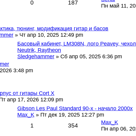
0
187
Пн май 11, 2
тика, тюнинг, модификация гитар и басов
ammer
» Чт апр 10, 2025 12:49 pm
Басовый кабинет, LM308N, лого Peavey, чехол 
Neutrik, Raytheon
Sledgehammer
» Сб апр 05, 2025 6:36 pm
mer
 2026 3:48 pm
рпус от гитары Cort X
Пт апр 17, 2026 12:09 pm
Gibson Les Paul Standard 90-х - начало 2000х
Max_K
» Пт дек 19, 2025 12:27 pm
Max_K
1
354
Пн апр 06, 20