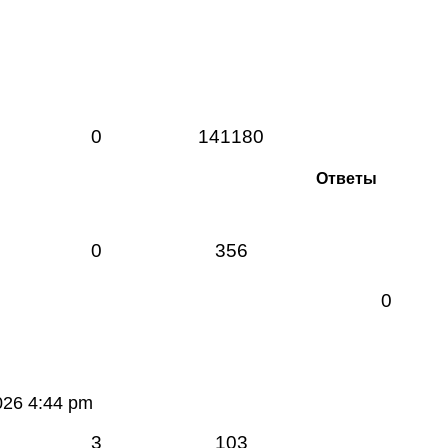
0
141180
Ответы
0
356
0
026 4:44 pm
3
103