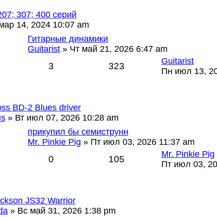
207; 307; 400 серий
мар 14, 2024 10:07 am
Гитарные динамики
Guitarist
» Чт май 21, 2026 6:47 am
Guitarist
3
323
Пн июл 13, 2
ss BD-2 Blues driver
us
» Вт июл 07, 2026 10:28 am
прикупил бы семиструнн
Mr. Pinkie Pig
» Пт июл 03, 2026 11:37 am
Mr. Pinkie Pig
0
105
Пт июл 03, 2
ckson JS32 Warrior
da
» Вс май 31, 2026 1:38 pm