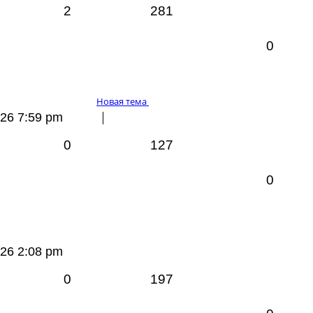
2
281
0
Новая тема
026 7:59 pm
0
127
0
026 2:08 pm
0
197