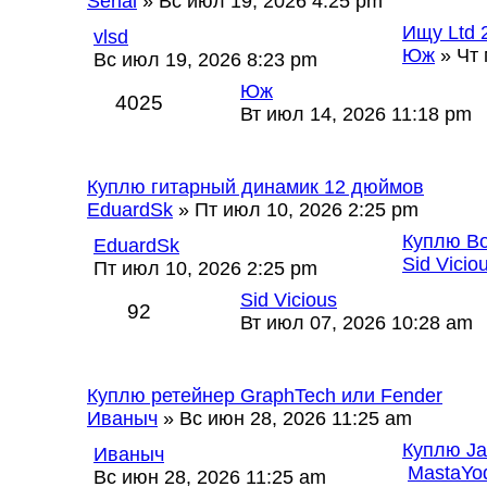
Serial
» Вс июл 19, 2026 4:25 pm
Ищу Ltd 
vlsd
Юж
» Чт 
Вс июл 19, 2026 8:23 pm
Юж
4025
Вт июл 14, 2026 11:18 pm
Куплю гитарный динамик 12 дюймов
EduardSk
» Пт июл 10, 2026 2:25 pm
Куплю Bo
EduardSk
Sid Vicio
Пт июл 10, 2026 2:25 pm
Sid Vicious
92
Вт июл 07, 2026 10:28 am
Куплю ретейнер GraphTech или Fender
Иваныч
» Вс июн 28, 2026 11:25 am
Куплю Ja
Иваныч
MastaYo
Вс июн 28, 2026 11:25 am