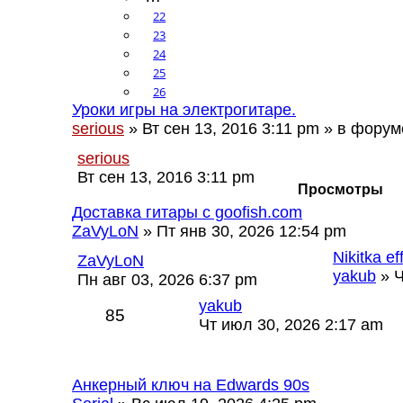
22
23
24
25
26
Уроки игры на электрогитаре.
serious
» Вт сен 13, 2016 3:11 pm » в фору
serious
Вт сен 13, 2016 3:11 pm
Просмотры
Доставка гитары с goofish.com
ZaVyLoN
» Пт янв 30, 2026 12:54 pm
Nikitka ef
ZaVyLoN
yakub
» Ч
Пн авг 03, 2026 6:37 pm
yakub
85
Чт июл 30, 2026 2:17 am
Анкерный ключ на Edwards 90s