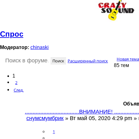
Спрос
Модератор:
chinaski
Новая тема
Поиск
Расширенный поиск
85 тем
1
2
След.
Объяв
...................................ВНИМАНИЕ! ...........
снумсмумбрик
» Вт май 05, 2020 4:29 pm 
1
…