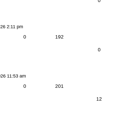
0
026 2:11 pm
0
192
0
026 11:53 am
0
201
12