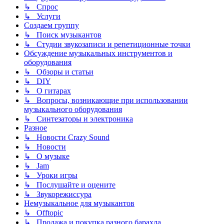
↳ Спрос
↳ Услуги
Создаем группу
↳ Поиск музыкантов
↳ Студии звукозаписи и репетиционные точки
Обсуждение музыкальных инструментов и
оборудования
↳ Обзоры и статьи
↳ DIY
↳ О гитарах
↳ Вопросы, возникающие при использовании
музыкального оборудования
↳ Синтезаторы и электроника
Разное
↳ Новости Crazy Sound
↳ Новости
↳ О музыке
↳ Jam
↳ Уроки игры
↳ Послушайте и оцените
↳ Звукорежиссура
Немузыкальное для музыкантов
↳ Offtopic
↳ Продажа и покупка разного барахла