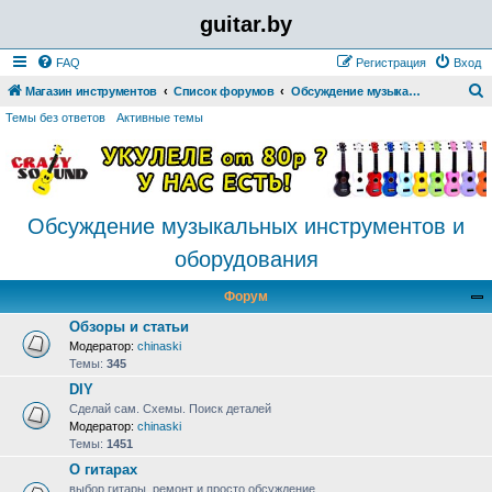
guitar.by
FAQ
Регистрация
Вход
Магазин инструментов
Список форумов
Обсуждение музыкальных инструментов и оборудования
о
Темы без ответов
Активные темы
и
с
к
Обсуждение музыкальных инструментов и
оборудования
Форум
Обзоры и статьи
Модератор:
chinaski
Темы:
345
DIY
Сделай сам. Схемы. Поиск деталей
Модератор:
chinaski
Темы:
1451
О гитарах
выбор гитары, ремонт и просто обсуждение