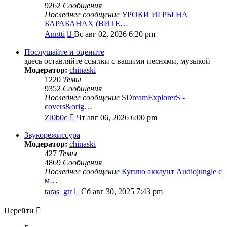
9262
Сообщения
Последнее сообщение
УРОКИ ИГРЫ НА
БАРАБАНАХ (ВИТЕ…
Перейти
Anntti
Вс авг 02, 2026 6:20 pm
к
последнему
Послушайте и оцените
сообщению
здесь оставляйте ссылки с вашими песнями, музыкой
Модератор:
chinaski
1220
Темы
9352
Сообщения
Последнее сообщение
SDreamExplorerS -
covers&orig…
Перейти
Zl0b0c
Чт авг 06, 2026 6:00 pm
к
последнему
Звукорежиссура
сообщению
Модератор:
chinaski
427
Темы
4869
Сообщения
Последнее сообщение
Куплю аккаунт Audiojungle с
м…
Перейти
taras_gtr
Сб авг 30, 2025 7:43 pm
к
последнему
Перейти
сообщению