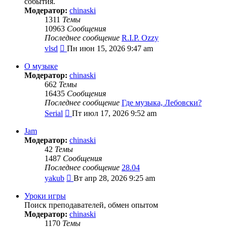
события.
Модератор:
chinaski
1311
Темы
10963
Сообщения
Последнее сообщение
R.I.P. Ozzy
Перейти
vlsd
Пн июн 15, 2026 9:47 am
к
последнему
О музыке
сообщению
Модератор:
chinaski
662
Темы
16435
Сообщения
Последнее сообщение
Где музыка, Лебовски?
Перейти
Serial
Пт июл 17, 2026 9:52 am
к
последнему
Jam
сообщению
Модератор:
chinaski
42
Темы
1487
Сообщения
Последнее сообщение
28.04
Перейти
yakub
Вт апр 28, 2026 9:25 am
к
последнему
Уроки игры
сообщению
Поиск преподавателей, обмен опытом
Модератор:
chinaski
1170
Темы