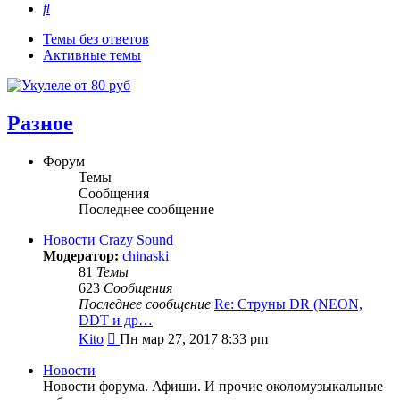
Поиск
Темы без ответов
Активные темы
Разное
Форум
Темы
Сообщения
Последнее сообщение
Новости Crazy Sound
Модератор:
chinaski
81
Темы
623
Сообщения
Последнее сообщение
Re: Струны DR (NEON,
DDT и др…
Перейти
Kito
Пн мар 27, 2017 8:33 pm
к
последнему
Новости
сообщению
Новости форума. Афиши. И прочие околомузыкальные