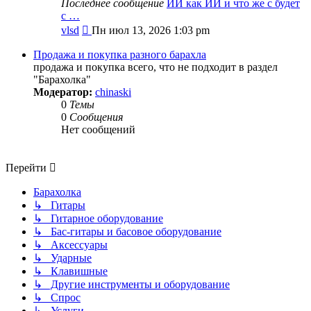
Последнее сообщение
ИИ как ИИ и что же с будет
с …
Перейти
vlsd
Пн июл 13, 2026 1:03 pm
к
последнему
Продажа и покупка разного барахла
сообщению
продажа и покупка всего, что не подходит в раздел
"Барахолка"
Модератор:
chinaski
0
Темы
0
Сообщения
Нет сообщений
Перейти
Барахолка
↳ Гитары
↳ Гитарное оборудование
↳ Бас-гитары и басовое оборудование
↳ Аксессуары
↳ Ударные
↳ Клавишные
↳ Другие инструменты и оборудование
↳ Спрос
↳ Услуги