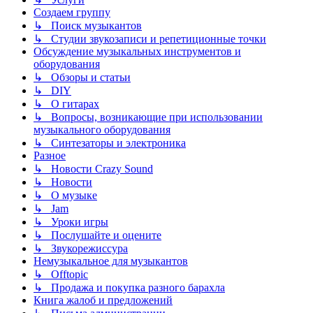
Создаем группу
↳ Поиск музыкантов
↳ Студии звукозаписи и репетиционные точки
Обсуждение музыкальных инструментов и
оборудования
↳ Обзоры и статьи
↳ DIY
↳ О гитарах
↳ Вопросы, возникающие при использовании
музыкального оборудования
↳ Синтезаторы и электроника
Разное
↳ Новости Crazy Sound
↳ Новости
↳ О музыке
↳ Jam
↳ Уроки игры
↳ Послушайте и оцените
↳ Звукорежиссура
Немузыкальное для музыкантов
↳ Offtopic
↳ Продажа и покупка разного барахла
Книга жалоб и предложений