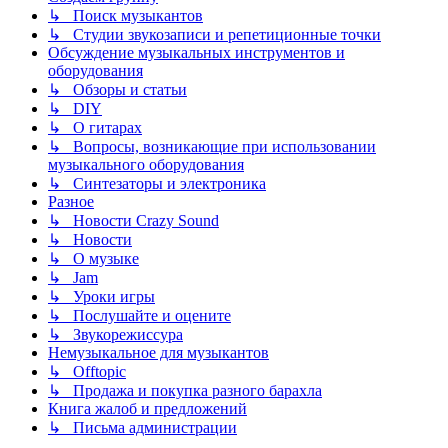
↳ Поиск музыкантов
↳ Студии звукозаписи и репетиционные точки
Обсуждение музыкальных инструментов и
оборудования
↳ Обзоры и статьи
↳ DIY
↳ О гитарах
↳ Вопросы, возникающие при использовании
музыкального оборудования
↳ Синтезаторы и электроника
Разное
↳ Новости Crazy Sound
↳ Новости
↳ О музыке
↳ Jam
↳ Уроки игры
↳ Послушайте и оцените
↳ Звукорежиссура
Немузыкальное для музыкантов
↳ Offtopic
↳ Продажа и покупка разного барахла
Книга жалоб и предложений
↳ Письма администрации