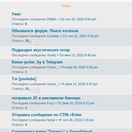
Темы
Ужас
Последнее сообщение
Zl0b0c
«
Ср сен 10, 2025 5:50 pm
Ответы:
8
Обновился форум. Поиск косяков.
Последнее сообщение
Gravitas
«
Сб сен 21, 2024 4:00 pm
Ответы:
19
1
2
Подраздел акустических гитар
Последнее сообщение
Yurets
«
Пн июн 13, 2022 8:48 pm
Канал guitar_by в Telegram
Последнее сообщение
Green_
«
Пн мар 09, 2020 3:59 pm
Ответы:
1
Тэг [youtube]
Последнее сообщение
Green_
«
Чт фев 14, 2019 4:47 pm
Ответы:
20
1
2
поправьте JS в рекламном баннере
Последнее сообщение
Fuzz
«
Пт фев 16, 2018 6:22 pm
Ответы:
3
Отправка сообщения по CTRL+Enter
Последнее сообщение
Serial
«
Чт ноя 26, 2015 2:19 pm
Ответы:
4
Сортировка ветки "Гитары" + Soundcloud