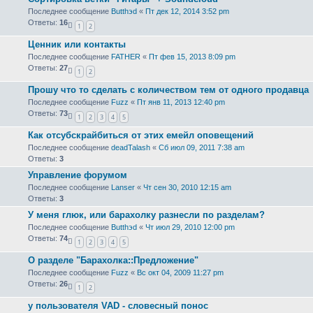
Последнее сообщение
Butthэd
«
Пт дек 12, 2014 3:52 pm
Ответы:
16
1
2
Ценник или контакты
Последнее сообщение
FATHER
«
Пт фев 15, 2013 8:09 pm
Ответы:
27
1
2
Прошу что то сделать с количеством тем от одного продавца
Последнее сообщение
Fuzz
«
Пт янв 11, 2013 12:40 pm
Ответы:
73
1
2
3
4
5
Как отсубскрайбиться от этих емейл оповещений
Последнее сообщение
deadTalash
«
Сб июл 09, 2011 7:38 am
Ответы:
3
Управление форумом
Последнее сообщение
Lanser
«
Чт сен 30, 2010 12:15 am
Ответы:
3
У меня глюк, или барахолку разнесли по разделам?
Последнее сообщение
Butthэd
«
Чт июл 29, 2010 12:00 pm
Ответы:
74
1
2
3
4
5
О разделе "Барахолка::Предложение"
Последнее сообщение
Fuzz
«
Вс окт 04, 2009 11:27 pm
Ответы:
26
1
2
у пользователя VAD - словесный понос