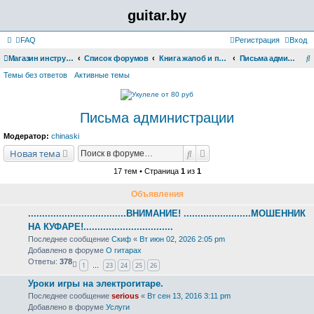
guitar.by
FAQ
Регистрация
Вход
Магазин инструментов
Список форумов
Книга жалоб и предложений
Письма администрации
о
Темы без ответов
Активные темы
и
с
Письма администрации
к
Модератор:
chinaski
Поиск
Расширенный поиск
Новая тема
17 тем • Страница
1
из
1
Объявления
...................................ВНИМАНИЕ! ........................МОШЕННИК
НА КУФАРЕ!................................
Последнее сообщение
Скиф
«
Вт июн 02, 2026 2:05 pm
Добавлено в форуме
О гитарах
Ответы:
378
1
23
24
25
26
…
Уроки игры на электрогитаре.
Последнее сообщение
serious
«
Вт сен 13, 2016 3:11 pm
Добавлено в форуме
Услуги