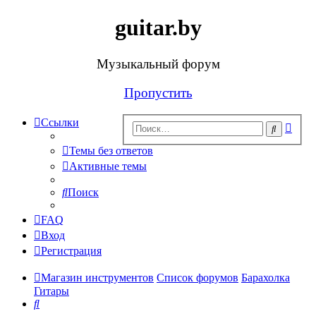
guitar.by
Музыкальный форум
Пропустить
Ссылки
Рас
Поиск
поис
Темы без ответов
Активные темы
Поиск
FAQ
Вход
Регистрация
Магазин инструментов
Список форумов
Барахолка
Гитары
Поиск