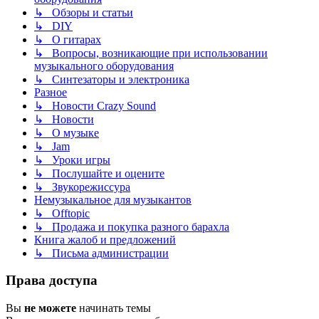
↳ Обзоры и статьи
↳ DIY
↳ О гитарах
↳ Вопросы, возникающие при использовании
музыкального оборудования
↳ Синтезаторы и электроника
Разное
↳ Новости Crazy Sound
↳ Новости
↳ О музыке
↳ Jam
↳ Уроки игры
↳ Послушайте и оцените
↳ Звукорежиссура
Немузыкальное для музыкантов
↳ Offtopic
↳ Продажа и покупка разного барахла
Книга жалоб и предложений
↳ Письма администрации
Права доступа
Вы
не можете
начинать темы