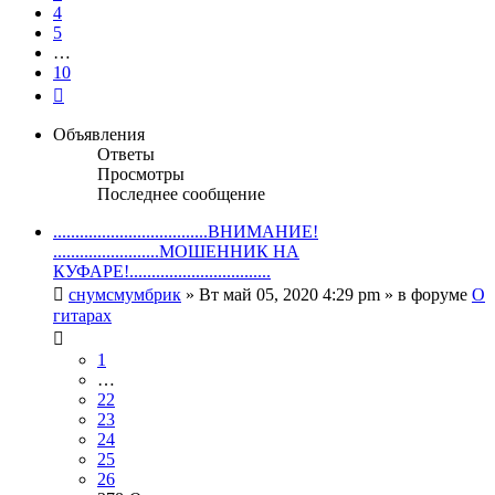
4
5
…
10
След.
Объявления
Ответы
Просмотры
Последнее сообщение
...................................ВНИМАНИЕ!
........................МОШЕННИК НА
КУФАРЕ!................................
снумсмумбрик
» Вт май 05, 2020 4:29 pm » в форуме
О
гитарах
1
…
22
23
24
25
26