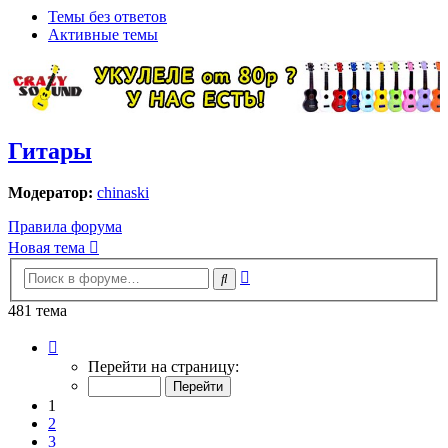
Темы без ответов
Активные темы
Гитары
Модератор:
chinaski
Правила форума
Новая тема
Расширенный
Поиск
поиск
481 тема
Страница
1
Перейти на страницу:
из
10
1
2
3