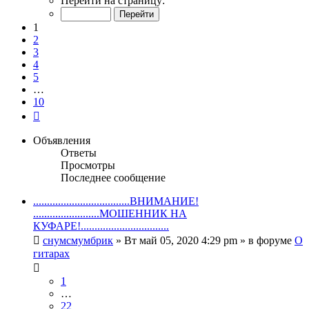
Перейти на страницу:
из
10
1
2
3
4
5
…
10
След.
Объявления
Ответы
Просмотры
Последнее сообщение
...................................ВНИМАНИЕ!
........................МОШЕННИК НА
КУФАРЕ!................................
снумсмумбрик
» Вт май 05, 2020 4:29 pm » в форуме
О
гитарах
1
…
22