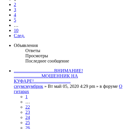
2
3
4
5
…
10
След.
Объявления
Ответы
Просмотры
Последнее сообщение
...................................ВНИМАНИЕ!
........................МОШЕННИК НА
КУФАРЕ!................................
снумсмумбрик
» Вт май 05, 2020 4:29 pm » в форуме
О
гитарах
1
…
22
23
24
25
26