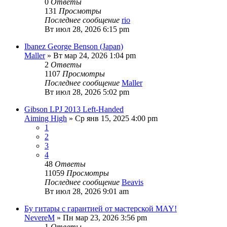
0
Ответы
131
Просмотры
Последнее сообщение
rio
Вт июл 28, 2026 6:15 pm
Ibanez George Benson (Japan)
Maller
» Вт мар 24, 2026 1:04 pm
2
Ответы
1107
Просмотры
Последнее сообщение
Maller
Вт июл 28, 2026 5:02 pm
Gibson LPJ 2013 Left-Handed
Aiming High
» Ср янв 15, 2025 4:00 pm
1
2
3
4
48
Ответы
11059
Просмотры
Последнее сообщение
Beavis
Вт июл 28, 2026 9:01 am
Бу гитары с гарантией от мастерской MAY!
NevereM
» Пн мар 23, 2026 3:56 pm
1
Ответы