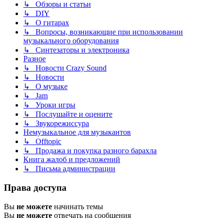
↳ Обзоры и статьи
↳ DIY
↳ О гитарах
↳ Вопросы, возникающие при использовании
музыкального оборудования
↳ Синтезаторы и электроника
Разное
↳ Новости Crazy Sound
↳ Новости
↳ О музыке
↳ Jam
↳ Уроки игры
↳ Послушайте и оцените
↳ Звукорежиссура
Немузыкальное для музыкантов
↳ Offtopic
↳ Продажа и покупка разного барахла
Книга жалоб и предложений
↳ Письма администрации
Права доступа
Вы
не можете
начинать темы
Вы
не можете
отвечать на сообщения