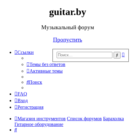
guitar.by
Музыкальный форум
Пропустить
Ссылки
Рас
Поиск
поис
Темы без ответов
Активные темы
Поиск
FAQ
Вход
Регистрация
Магазин инструментов
Список форумов
Барахолка
Гитарное оборудование
Поиск