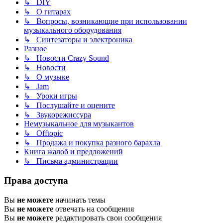
↳ DIY
↳ О гитарах
↳ Вопросы, возникающие при использовании
музыкального оборудования
↳ Синтезаторы и электроника
Разное
↳ Новости Crazy Sound
↳ Новости
↳ О музыке
↳ Jam
↳ Уроки игры
↳ Послушайте и оцените
↳ Звукорежиссура
Немузыкальное для музыкантов
↳ Offtopic
↳ Продажа и покупка разного барахла
Книга жалоб и предложений
↳ Письма администрации
Права доступа
Вы
не можете
начинать темы
Вы
не можете
отвечать на сообщения
Вы
не можете
редактировать свои сообщения