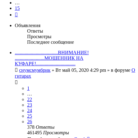
…
15
След.
Объявления
Ответы
Просмотры
Последнее сообщение
...................................ВНИМАНИЕ!
........................МОШЕННИК НА
КУФАРЕ!................................
снумсмумбрик
» Вт май 05, 2020 4:29 pm » в форуме
О
гитарах
1
…
22
23
24
25
26
378
Ответы
461495
Просмотры