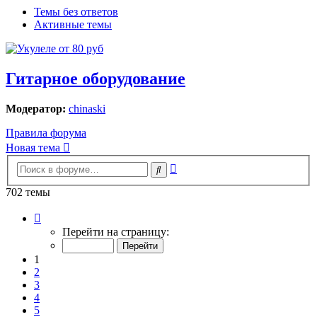
Темы без ответов
Активные темы
Гитарное оборудование
Модератор:
chinaski
Правила форума
Новая тема
Расширенный
Поиск
поиск
702 темы
Страница
1
Перейти на страницу:
из
15
1
2
3
4
5