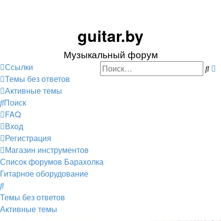
guitar.by
Музыкальный форум
Ссылки
По
Р
Темы без ответов
п
Активные темы
Поиск
FAQ
Вход
Регистрация
Магазин инструментов
Список форумов
Барахолка
Гитарное оборудование
Поиск
Темы без ответов
Активные темы