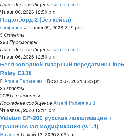
Последнее сообщение
samjames
Чт авг 06, 2026 12:50 pm
Педалборд-2 (без кейса)
samjames
» Чт июл 09, 2026 2:19 pm
3
Ответы
298
Просмотры
Последнее сообщение
samjames
Чт авг 06, 2026 12:50 pm
Беспроводной гитарный передатчик Line6
Relay G10II
Arseni Paharelau
» Вс апр 07, 2024 8:25 pm
8
Ответы
2089
Просмотры
Последнее сообщение
Arseni Paharelau
Чт авг 06, 2026 12:11 pm
Valeton GP-200 русская локализация +
графическая модификация (v.1.4)
Ravina
» Вт май 13, 2025 8:53 pm