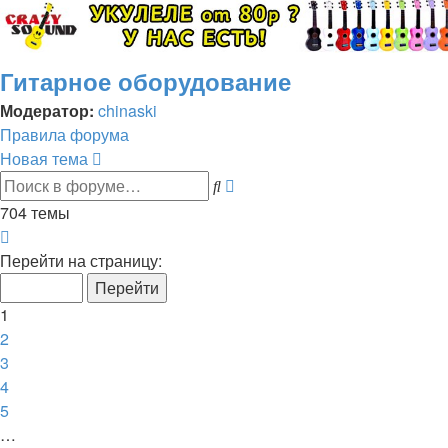
Гитарное оборудование
Модератор:
chinaski
Правила форума
Новая тема
Поиск
Расширенный
поиск
704 темы
Страница
1
Перейти на страницу:
из
15
1
2
3
4
5
…