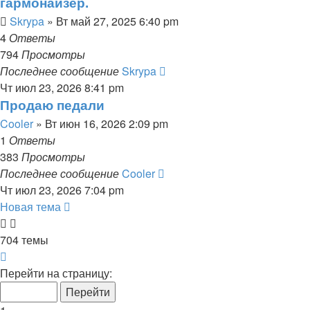
гармонайзер.
Skrypa
» Вт май 27, 2025 6:40 pm
4
Ответы
794
Просмотры
Последнее сообщение
Skrypa
Чт июл 23, 2026 8:41 pm
Продаю педали
Cooler
» Вт июн 16, 2026 2:09 pm
1
Ответы
383
Просмотры
Последнее сообщение
Cooler
Чт июл 23, 2026 7:04 pm
Новая тема
704 темы
Страница
1
Перейти на страницу:
из
15