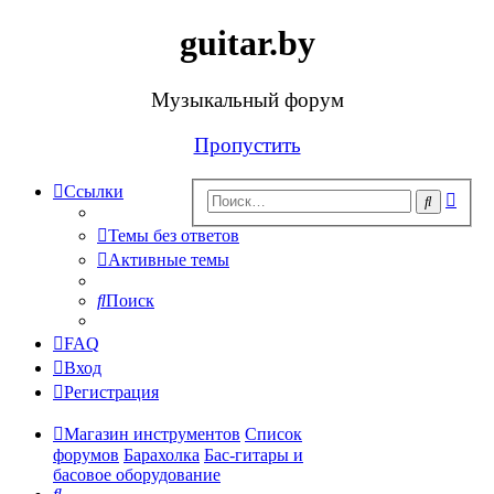
guitar.by
Музыкальный форум
Пропустить
Ссылки
Рас
Поиск
поис
Темы без ответов
Активные темы
Поиск
FAQ
Вход
Регистрация
Магазин инструментов
Список
форумов
Барахолка
Бас-гитары и
басовое оборудование
Поиск