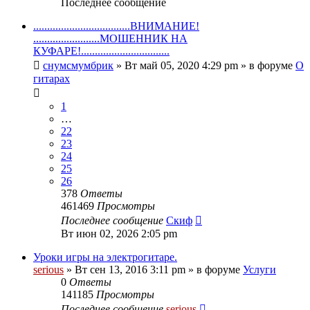
Последнее сообщение
...................................ВНИМАНИЕ!
........................МОШЕННИК НА
КУФАРЕ!................................
снумсмумбрик
» Вт май 05, 2020 4:29 pm » в форуме
О
гитарах
1
…
22
23
24
25
26
378
Ответы
461469
Просмотры
Последнее сообщение
Скиф
Вт июн 02, 2026 2:05 pm
Уроки игры на электрогитаре.
serious
» Вт сен 13, 2016 3:11 pm » в форуме
Услуги
0
Ответы
141185
Просмотры
Последнее сообщение
serious