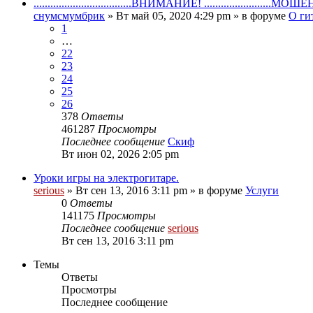
...................................ВНИМАНИЕ! ........................МО
снумсмумбрик
» Вт май 05, 2020 4:29 pm » в форуме
О ги
1
…
22
23
24
25
26
378
Ответы
461287
Просмотры
Последнее сообщение
Скиф
Вт июн 02, 2026 2:05 pm
Уроки игры на электрогитаре.
serious
» Вт сен 13, 2016 3:11 pm » в форуме
Услуги
0
Ответы
141175
Просмотры
Последнее сообщение
serious
Вт сен 13, 2016 3:11 pm
Темы
Ответы
Просмотры
Последнее сообщение