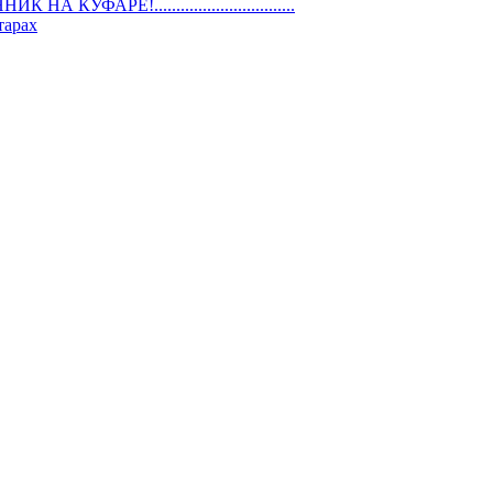
ШЕННИК НА КУФАРЕ!................................
тарах