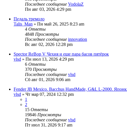
Последнее сообщение
VodolaZ
Пн авг 03, 2026 4:29 pm
Педаль тремоло
Talis_Man
» Пн май 26, 2025 8:23 am
4
Ответы
4848
Просмотры
Последнее сообщение
innovation
Вс авг 02, 2026 12:28 pm
Spector ReBop V Чехия и еще пара басов пятёрок
vlsd
» Пн июл 13, 2026 4:29 pm
6
Ответы
370
Просмотры
Последнее сообщение
vlsd
Сб авг 01, 2026 9:06 am
Fender JB Mexico. Bacchus HandMade, G&L L-2000. Япон
vlsd
» Чт мар 07, 2024 12:32 pm
1
2
15
Ответы
19846
Просмотры
Последнее сообщение
vlsd
Пт июл 31, 2026 9:17 am