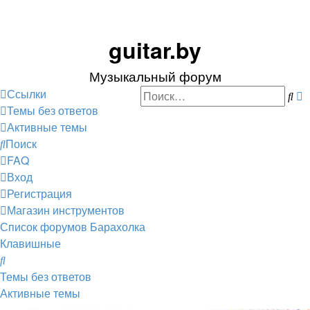
guitar.by
Музыкальный форум
Ссылки
По
Р
Темы без ответов
п
Активные темы
Поиск
FAQ
Вход
Регистрация
Магазин инструментов
Список форумов
Барахолка
Клавишные
Поиск
Темы без ответов
Активные темы