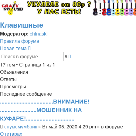
Клавишные
Модератор:
chinaski
Правила форума
Новая тема
Поиск
Расширенный
поиск
17 тем • Страница
1
из
1
Объявления
Ответы
Просмотры
Последнее сообщение
...................................ВНИМАНИЕ!
........................МОШЕННИК НА
КУФАРЕ!................................
снумсмумбрик
» Вт май 05, 2020 4:29 pm » в форуме
О гитарах