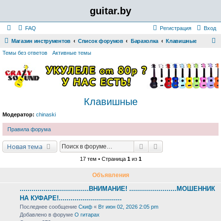
guitar.by
FAQ
Регистрация
Вход
Магазин инструментов
Список форумов
Барахолка
Клавишные
о
Темы без ответов
Активные темы
и
с
к
Клавишные
Модератор:
chinaski
Правила форума
Поиск
Расширенный поис
Новая тема
17 тем • Страница
1
из
1
Объявления
...................................ВНИМАНИЕ! ........................МОШЕННИК
НА КУФАРЕ!................................
Последнее сообщение
Скиф
«
Вт июн 02, 2026 2:05 pm
Добавлено в форуме
О гитарах