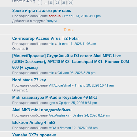
Ответы:
378
1
23
24
25
26
…
Уроки игры на электрогитаре.
Последнее сообщение
serious
«
Вт сен 13, 2016 3:11 pm
Добавлено в форуме
Услуги
Темы
Синтезатор Access Virus Ti2 Polar
Последнее сообщение
mix
«
Чт июн 11, 2026 11:06 am
Ответы:
9
[Минск/Продажа] Студийный и DJ сетап: Akai MPC Live
(UDG+Decksaver), APC40 MK2, Launchpad MK1, Pioneer DJM-
600 (+ сумка)
Последнее сообщение
mix
«
Сб июн 06, 2026 3:29 pm
Nord stage 73 key
Последнее сообщение
VITAL car'd'nall
«
Пт апр 10, 2026 10:41 am
Ответы:
1
Midi клавиатура M-Audio Keystation 49 MK3
Последнее сообщение
.gpx
«
Ср фев 25, 2026 9:31 pm
Akai MK3 mini продажа/обмен
Последнее сообщение
AlexAnglinskii
«
Вт фев 24, 2026 8:19 am
Elektron Analog 4 mk2
Последнее сообщение
MOA
«
Чт фев 12, 2026 9:58 am
Yamaha DX7s продано