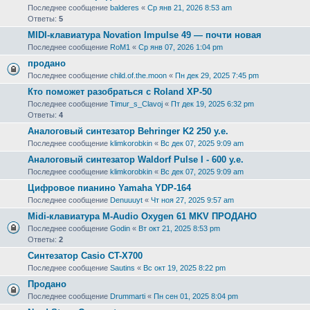
Последнее сообщение
balderes
«
Ср янв 21, 2026 8:53 am
Ответы:
5
MIDI-клавиатура Novation Impulse 49 — почти новая
Последнее сообщение
RoM1
«
Ср янв 07, 2026 1:04 pm
продано
Последнее сообщение
child.of.the.moon
«
Пн дек 29, 2025 7:45 pm
Кто поможет разобраться с Roland XP-50
Последнее сообщение
Timur_s_Clavoj
«
Пт дек 19, 2025 6:32 pm
Ответы:
4
Аналоговый синтезатор Behringer K2 250 у.е.
Последнее сообщение
klimkorobkin
«
Вс дек 07, 2025 9:09 am
Аналоговый синтезатор Waldorf Pulse I - 600 у.е.
Последнее сообщение
klimkorobkin
«
Вс дек 07, 2025 9:09 am
Цифровое пианино Yamaha YDP-164
Последнее сообщение
Denuuuyt
«
Чт ноя 27, 2025 9:57 am
Midi-клавиатура M-Audio Oxygen 61 MKV ПРОДАНО
Последнее сообщение
Godin
«
Вт окт 21, 2025 8:53 pm
Ответы:
2
Синтезатор Casio CT-X700
Последнее сообщение
Sautins
«
Вс окт 19, 2025 8:22 pm
Продано
Последнее сообщение
Drummarti
«
Пн сен 01, 2025 8:04 pm