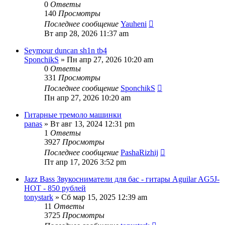
0
Ответы
140
Просмотры
Последнее сообщение
Yauheni
Вт апр 28, 2026 11:37 am
Seymour duncan sh1n tb4
SponchikS
» Пн апр 27, 2026 10:20 am
0
Ответы
331
Просмотры
Последнее сообщение
SponchikS
Пн апр 27, 2026 10:20 am
Гитарные тремоло машинки
panas
» Вт авг 13, 2024 12:31 pm
1
Ответы
3927
Просмотры
Последнее сообщение
PashaRizhij
Пт апр 17, 2026 3:52 pm
Jazz Bass Звукосниматели для бас - гитары Aguilar AG5J-
HOT - 850 рублей
tonystark
» Сб мар 15, 2025 12:39 am
11
Ответы
3725
Просмотры