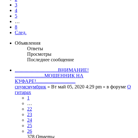
3
4
5
…
8
След.
Объявления
Ответы
Просмотры
Последнее сообщение
...................................ВНИМАНИЕ!
........................МОШЕННИК НА
КУФАРЕ!................................
снумсмумбрик
» Вт май 05, 2020 4:29 pm » в форуме
О
гитарах
1
…
22
23
24
25
26
378
Ответы