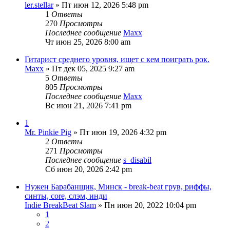
ler.stellar
» Пт июн 12, 2026 5:48 pm
1
Ответы
270
Просмотры
Последнее сообщение
Maxx
Чт июн 25, 2026 8:00 am
Гитарист среднего уровня, ищет с кем поиграть рок.
Maxx
» Пт дек 05, 2025 9:27 am
5
Ответы
805
Просмотры
Последнее сообщение
Maxx
Вс июн 21, 2026 7:41 pm
1
Mr. Pinkie Pig
» Пт июн 19, 2026 4:32 pm
2
Ответы
271
Просмотры
Последнее сообщение
s_disabil
Сб июн 20, 2026 2:42 pm
Нужен Барабанщик, Минск - break-beat грув, риффы,
синты, core, слэм, инди
Indie BreakBeat Slam
» Пн июн 20, 2022 10:04 pm
1
2